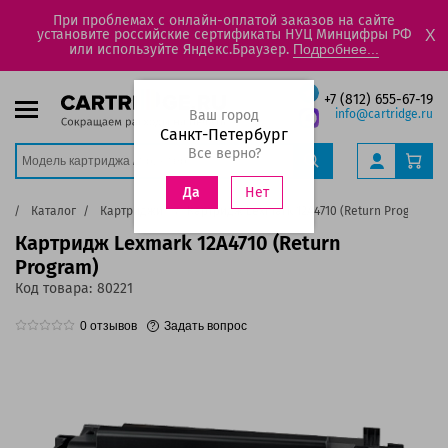
При проблемах с онлайн-оплатой заказов на сайте
установите российские сертификаты НУЦ Минцифры РФ
X
или используйте Яндекс.Браузер.
Подробнее...
+7 (812) 655-67-19
Ваш город
info@cartridge.ru
Санкт-Петербург
Все верно?
Нет
Да
ая
Каталог
Картриджи
Картридж Lexmark 12A4710 (Return Program)
Картридж Lexmark 12A4710 (Return
Program)
Код товара:
80221
0
отзывов
Задать вопрос