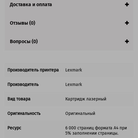
Доставка и оплата
Совместим с аппаратами
Обратите внимание:
Отзывы (0)
Return Program - это программа, по которой покупатель
соглашается с требованием лицензионного соглашения
Вопросы (0)
использовать картридж только один раз.
Производитель принтера
Lexmark
Производитель
Lexmark
Вид товара
Картридж лазерный
Оригинальность
Оригинальный
Ресурс
6 000 страниц формата А4 при
5% заполнении страницы.