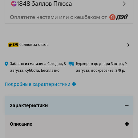
баллов за отзыв
125
100 баллов
Забрать из магазина Сегодня, 8
Курьером до двери Завтра, 9
125 баллов
августа, суббота, Бесплатно
августа, воскресенье, 370 р.
Подробные характеристики
Производитель принтера:
Lexmark
Производитель:
Lexmark
Характеристики
Вид товара:
Картридж лазерный
Оригинальность:
Оригинальный
Ресурс:
6 000 страниц формата А4 при 5%
Описание
заполнении страницы.
Страна:
Китай