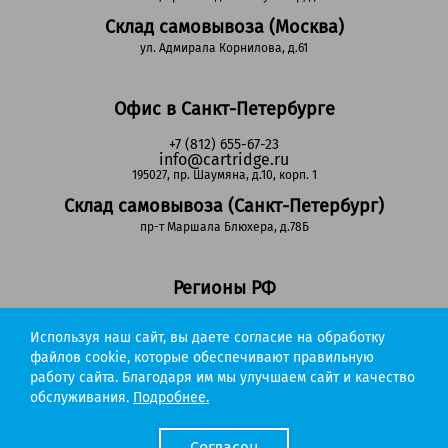
Склад самовывоза (Москва)
ул. Адмирала Корнилова, д.61
Офис в Санкт-Петербурге
+7 (812) 655-67-23
info@cartridge.ru
195027, пр. Шаумяна, д.10, корп. 1
Склад самовывоза (Санкт-Петербург)
пр-т Маршала Блюхера, д.78Б
Регионы РФ
8-800-302-51-53
Используя наш сайт, вы даете согласие на обработку
(звонок бесплатный)
info@cartridge.ru
файлов cookie, которые обеспечивают правильную
работу сайта. Благодаря им мы улучшаем сайт и качество
Cartridge.ru 2012-2026. Все права защищены
обслуживания.
Подробнее.
Политика конфиденциальности
Мы работаем с порталом поставщиков
Согласен