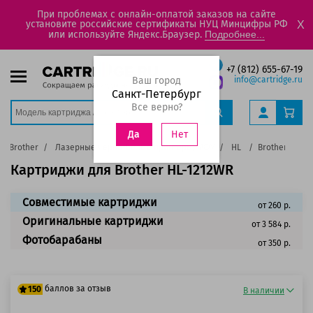
При проблемах с онлайн-оплатой заказов на сайте
установите российские сертификаты НУЦ Минцифры РФ
X
или используйте Яндекс.Браузер.
Подробнее...
+7 (812) 655-67-19
Ваш город
info@cartridge.ru
Санкт-Петербург
Все верно?
Нет
Да
Brother
Лазерные черно-белые принтеры, МФУ
HL
Brother HL-12
Картриджи для Brother HL-1212WR
Совместимые картриджи
от 260 р.
Оригинальные картриджи
от 3 584 р.
Фотобарабаны
от 350 р.
баллов за отзыв
150
В наличии