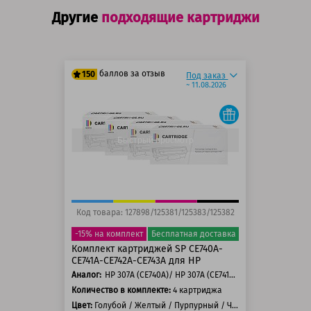
Другие
подходящие картриджи
баллов за отзыв
150
Под заказ
~ 11.08.2026
125 баллов
150 баллов
Быстрый просмотр
Код товара: 127898/125381/125383/125382
-15% на комплект
Бесплатная доставка
Комплект картриджей SP CE740A-
CE741A-CE742A-CE743A для HP
Аналог:
HP 307A (CE740A)/ HP 307A (CE741A)/ HP 307A (CE742A)/ HP 307A (CE743A)
Количество в комплекте:
4 картриджа
Цвет:
Голубой / Желтый / Пурпурный / Черный