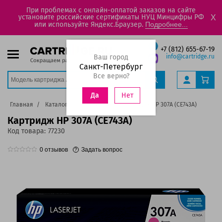
При проблемах с онлайн-оплатой заказов на сайте
установите российские сертификаты НУЦ Минцифры РФ
X
или используйте Яндекс.Браузер.
Подробнее...
+7 (812) 655-67-19
Ваш город
info@cartridge.ru
Санкт-Петербург
Все верно?
Нет
Да
Главная
Каталог
Картриджи
Картридж HP 307A (CE743A)
Картридж HP 307A (CE743A)
Код товара:
77230
0
отзывов
Задать вопрос