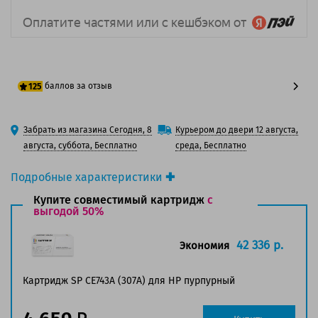
баллов за отзыв
125
100 баллов
Забрать из магазина Сегодня, 8
Курьером до двери 12 августа,
125 баллов
августа, суббота, Бесплатно
среда, Бесплатно
Подробные характеристики
Производитель принтера:
HP
Купите совместимый картридж
с
Производитель:
выгодой 50%
HP
Вид товара:
Картридж лазерный
Оригинальность:
Оригинальный
42 336 р.
Экономия
Цвет:
Пурпурный
Ресурс:
7 300 страниц формата А4 при 5%
Картридж SP CE743A (307A) для HP пурпурный
заполнении страницы.
Совместим с аппаратами