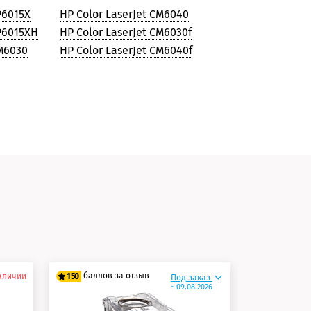
P6015X
HP Color LaserJet CM6040
CP6015XH
HP Color LaserJet CM6030f
CM6030
HP Color LaserJet CM6040f
и
баллов за отзыв
баллов 
наличии
150
150
Под заказ
~ 09.08.2026