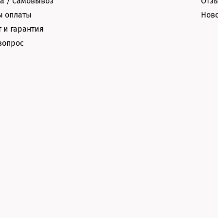
а / Самовывоз
Отз
ы оплаты
Нов
 и гарантия
вопрос