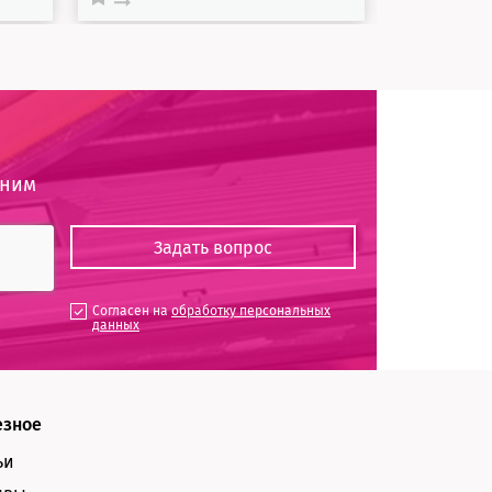
оним
Согласен на
обработку персональных
данных
езное
ьи