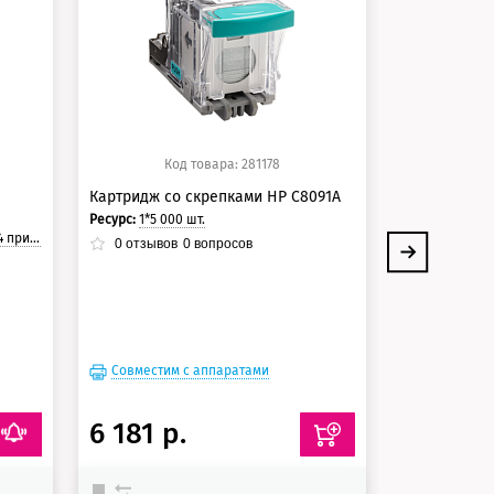
125 баллов
125 балло
150 баллов
150 балло
Код товара: 281178
Ко
Картридж со скрепками HP C8091A
Картридж HP
Ресурс:
1*5 000 шт.
Цвет:
Пурпурн
траницы.
Ресурс:
21 000 стр
0
отзывов
0
вопросов
0
отзывов
Совместим с аппаратами
Совместим
6 181 р.
13 375 