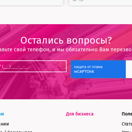
Остались вопросы?
авьте свой телефон, и мы обязательно Вам перезв
ам
Для бизнеса
Пол
ании
Стат