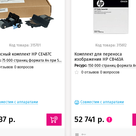
5 баллов
125 баллов
0 баллов
150 баллов
Код товара: 315701
Код товара: 315612
сный комплект HP CE487C
Комплект для переноса
изображения HP CB463A
с:
75 000 страниц формата А4 при 5% заполнении страницы.
Ресурс:
150 000 страниц формата А4 при 5% заполнении с
тзывов
0
вопросов
0
отзывов
0
вопросов
вместим с аппаратами
Совместим с аппаратами
37 р.
52 741 р.