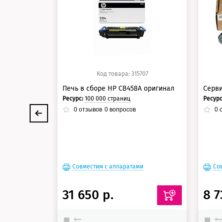
125 баллов
12
150 баллов
15
Код товара: 315707
Печь в сборе HP CB458A оригинал
Серви
Ресурс:
100 000 страниц
Ресур
0
отзывов
0
вопросов
0
о
Совместим с аппаратами
Со
31 650 р.
8 7