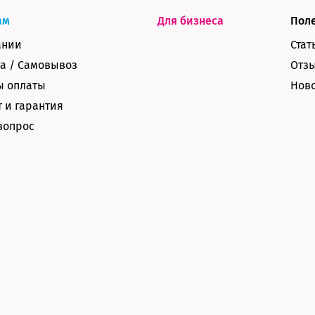
ам
Для бизнеса
Пол
ании
Стат
а / Самовывоз
Отз
ы оплаты
Нов
 и гарантия
вопрос