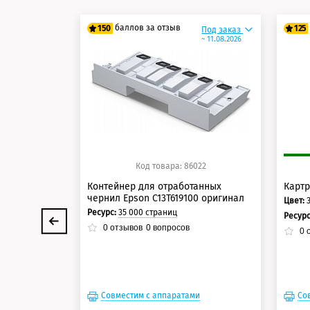
баллов за отзыв
150
125
Под заказ
~ 11.08.2026
125 баллов
10
150 баллов
12
Код товара: 86022
Контейнер для отработанных
Картр
чернил Epson C13T619100 оригинал
Цвет:
Ресурс:
35 000 страниц
Ресур
0
отзывов
0
вопросов
0
о
Совместим с аппаратами
Со