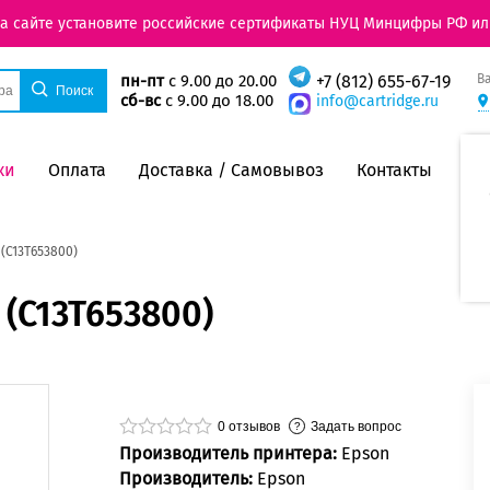
на сайте установите российские сертификаты НУЦ Минцифры РФ ил
В
пн-пт
с 9.00 до 20.00
+7 (812) 655-67-19
сб-вс
с 9.00 до 18.00
info@cartridge.ru
ки
Оплата
Доставка / Самовывоз
Контакты
(C13T653800)
(C13T653800)
0
отзывов
Задать вопрос
Производитель принтера:
Epson
Производитель:
Epson