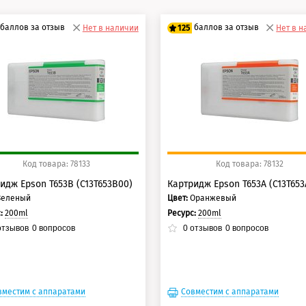
баллов за отзыв
баллов за отзыв
Нет в наличии
125
Нет в 
0 баллов
100 баллов
5 баллов
125 баллов
Код товара: 78133
Код товара: 78132
идж Epson T653B (C13T653B00)
Картридж Epson T653A (C13T653
Зеленый
Цвет:
Оранжевый
с:
200ml
Ресурс:
200ml
тзывов
0
вопросов
0
отзывов
0
вопросов
вместим с аппаратами
Совместим с аппаратами