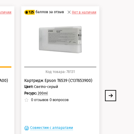
баллов за отзыв
баллов 
наличии
125
Нет в наличии
125
100 баллов
100 балло
125 баллов
125 балло
Код товара: 78131
Ко
A00)
Картридж Epson T6539 (C13T653900)
Картридж Eps
Цвет:
Светло-серый
Цвет:
Серый
Ресурс:
200ml
Ресурс:
200ml
0
отзывов
0
вопросов
0
отзывов
Совместим с аппаратами
Совместим