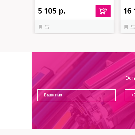
5 105 р.
16 
Ост