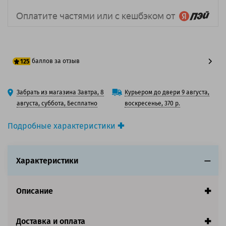
баллов за отзыв
125
100 баллов
Забрать из магазина Завтра, 8
Курьером до двери 9 августа,
125 баллов
августа, суббота, Бесплатно
воскресенье, 370 р.
Подробные характеристики
Производитель принтера:
Epson
Производитель:
Epson
Характеристики
Вид товара:
Картридж струйный
Оригинальность:
Оригинальный
Цвет:
Зеленый
Описание
Ресурс:
200ml
Совместим с аппаратами
Доставка и оплата