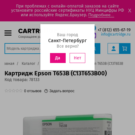
При проблемах с онлайн-оплатой заказов на сайте
установите российские сертификаты НУЦ Минцифры РФ
X
или используйте Яндекс.Браузер.
Подробнее...
+7 (812) 655-67-19
Ваш город
info@cartridge.ru
Санкт-Петербург
Все верно?
Нет
Да
Главная
Каталог
Картриджи
Картридж Epson T653B (C13T653B00)
Картридж Epson T653B (C13T653B00)
Код товара:
78133
0
отзывов
Задать вопрос