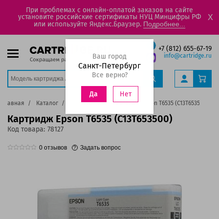
При проблемах с онлайн-оплатой заказов на сайте
установите российские сертификаты НУЦ Минцифры РФ
X
или используйте Яндекс.Браузер.
Подробнее...
+7 (812) 655-67-19
Ваш город
info@cartridge.ru
Санкт-Петербург
Все верно?
Нет
Да
Главная
Каталог
Картриджи
Картридж Epson T6535 (C13T653500)
Картридж Epson T6535 (C13T653500)
Код товара:
78127
0
отзывов
Задать вопрос