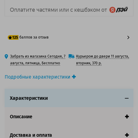
баллов за отзыв
125
100 баллов
Забрать из магазина Сегодня, 7
Курьером до двери 11 августа,
125 баллов
августа, пятница, Бесплатно
вторник, 370 р.
Подробные характеристики
Производитель принтера:
Epson
Производитель:
Epson
Характеристики
Вид товара:
Картридж струйный
Оригинальность:
Оригинальный
Цвет:
Светло-голубой
Описание
Ресурс:
200ml
Совместим с аппаратами
Доставка и оплата