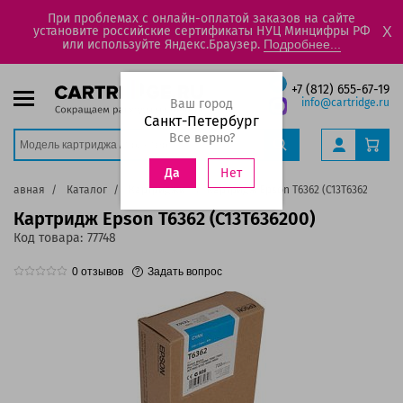
При проблемах с онлайн-оплатой заказов на сайте
установите российские сертификаты НУЦ Минцифры РФ
X
или используйте Яндекс.Браузер.
Подробнее...
+7 (812) 655-67-19
Ваш город
info@cartridge.ru
Санкт-Петербург
Все верно?
Нет
Да
Главная
Каталог
Картриджи
Картридж Epson T6362 (C13T636200)
Картридж Epson T6362 (C13T636200)
Код товара:
77748
0
отзывов
Задать вопрос