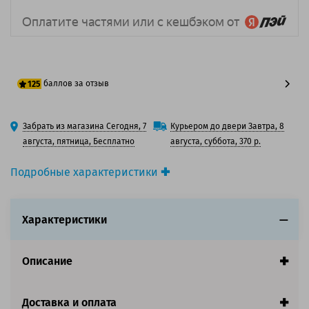
баллов за отзыв
125
100 баллов
Забрать из магазина Сегодня, 7
Курьером до двери Завтра, 8
125 баллов
августа, пятница, Бесплатно
августа, суббота, 370 р.
Подробные характеристики
Производитель принтера:
Epson
Производитель:
Epson
Характеристики
Вид товара:
Картридж струйный
Оригинальность:
Оригинальный
Цвет:
Голубой
Описание
Ресурс:
700ml
Совместим с аппаратами
Доставка и оплата