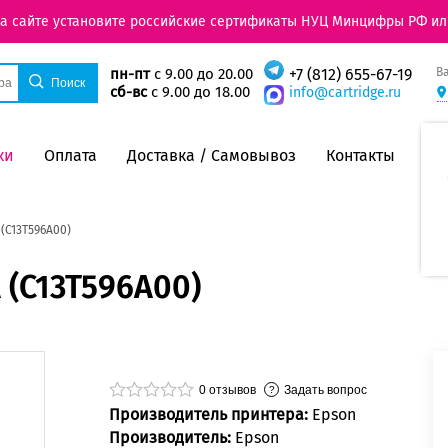
на сайте установите российские сертификаты НУЦ Минцифры РФ ил
В
пн-пт
с 9.00 до 20.00
+7 (812) 655-67-19
сб-вс
с 9.00 до 18.00
info@cartridge.ru
ки
Оплата
Доставка / Самовывоз
Контакты
(C13T596A00)
 (C13T596A00)
0
отзывов
Задать вопрос
Производитель принтера:
Epson
Производитель:
Epson