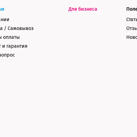
ам
Для бизнеса
Пол
ании
Стат
а / Самовывоз
Отз
ы оплаты
Нов
 и гарантия
вопрос