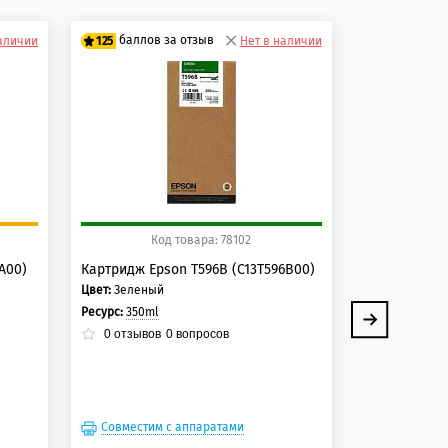
баллов за отзыв
баллов 
наличии
125
Нет в наличии
125
100 баллов
100 балло
125 баллов
125 балло
Код товара: 78102
Ко
A00)
Картридж Epson T596B (C13T596B00)
Картридж Eps
Цвет:
Зеленый
Цвет:
Светло-
Ресурс:
350ml
Ресурс:
350ml
0
отзывов
0
вопросов
0
отзывов
Совместим с аппаратами
Совместим