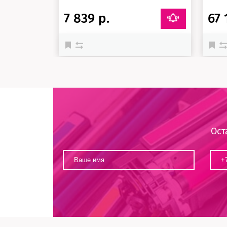
7 839 р.
67 
Ост