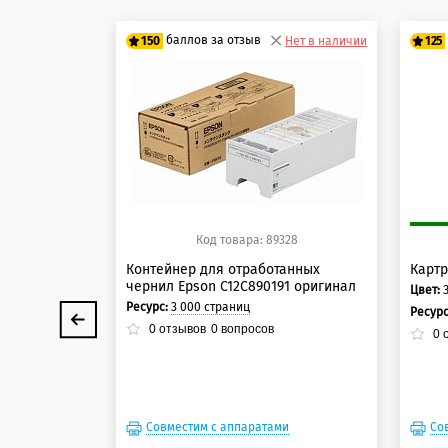
баллов за отзыв
150
Нет в наличии
125
125 баллов
10
150 баллов
12
Код товара: 89328
Контейнер для отработанных
Картр
чернил Epson C12C890191 оригинал
Цвет:
Ресурс:
3 000 страниц
Ресур
0
отзывов
0
вопросов
0
о
Совместим с аппаратами
Со