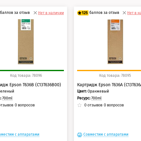
баллов за отзыв
баллов за отзыв
Нет в наличии
125
Нет в 
0 баллов
100 баллов
5 баллов
125 баллов
Код товара: 78096
Код товара: 78095
идж Epson T636B (C13T636B00)
Картридж Epson T636A (C13T636
Зеленый
Цвет:
Оранжевый
с:
700ml
Ресурс:
700ml
тзывов
0
вопросов
0
отзывов
0
вопросов
вместим с аппаратами
Совместим с аппаратами