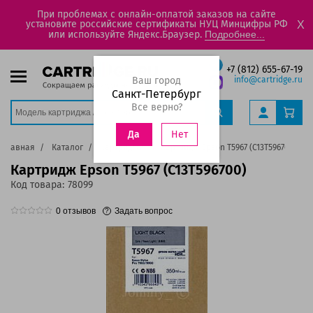
При проблемах с онлайн-оплатой заказов на сайте
установите российские сертификаты НУЦ Минцифры РФ
X
или используйте Яндекс.Браузер.
Подробнее...
+7 (812) 655-67-19
Ваш город
info@cartridge.ru
Санкт-Петербург
Все верно?
Нет
Да
Главная
Каталог
Картриджи
Картридж Epson T5967 (C13T596700)
Картридж Epson T5967 (C13T596700)
Код товара:
78099
0
отзывов
Задать вопрос