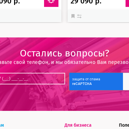
090 р.
29 090 р.
Остались вопросы?
авьте свой телефон, и мы обязательно Вам перезв
ам
Для бизнеса
Пол