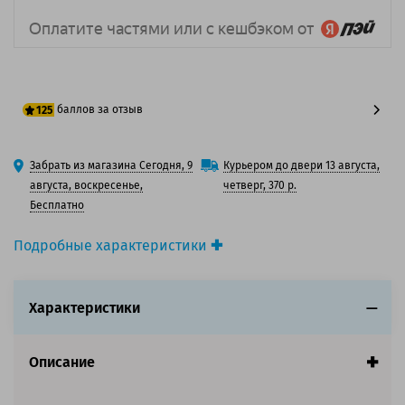
баллов за отзыв
125
100 баллов
Забрать из магазина Сегодня, 9
Курьером до двери 13 августа,
125 баллов
августа, воскресенье,
четверг, 370 р.
Бесплатно
Подробные характеристики
Производитель принтера:
Epson
Производитель:
Epson
Характеристики
Вид товара:
Картридж лазерный
Оригинальность:
Оригинальный
Цвет:
Черный
Описание
Ресурс:
2*6 000 страниц формата А4 при 5%
заполнении страницы.