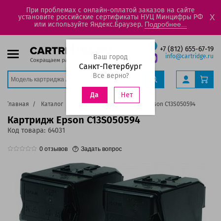
При проблемах с онлайн-оплатой заказов на сайте
установите российские сертификаты НУЦ Минцифры РФ
X
или используйте Яндекс.Браузер.
Подробнее...
+7 (812) 655-67-19
Ваш город
info@cartridge.ru
Санкт-Петербург
Все верно?
Нет
Да
Главная
Каталог
Картриджи
Картридж Epson C13S050594
Картридж Epson C13S050594
Код товара:
64031
0
отзывов
Задать вопрос