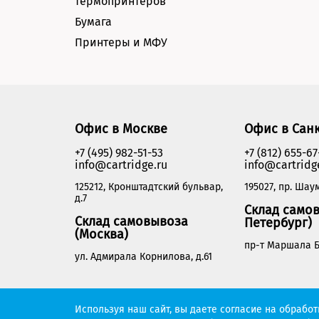
термопринтеров
Бумага
Принтеры и МФУ
Офис в Москве
Офис в Сан
+7 (495) 982-51-53
+7 (812) 655-67
info@cartridge.ru
info@cartridg
125212, Кронштадтский бульвар,
195027, пр. Шаум
д.7
Склад самов
Склад самовывоза
Петербург)
(Москва)
пр-т Маршала Б
ул. Адмирала Корнилова, д.61
Cartridge.ru 2012-2026. Все права защищены
Используя наш сайт, вы даете согласие на обрабо