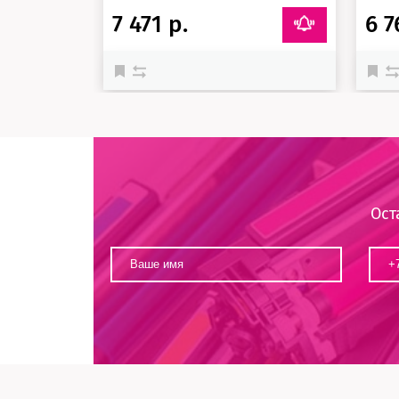
7 471 р.
6 7
Ост