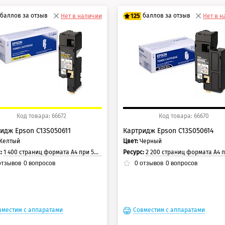
баллов за отзыв
баллов за отзыв
Нет в наличии
125
Нет в 
0 баллов
100 баллов
5 баллов
125 баллов
Код товара: 66672
Код товара: 66670
идж Epson C13S050611
Картридж Epson C13S050614
Желтый
Цвет:
Черный
с:
1 400 страниц формата А4 при 5% заполнении страницы.
Ресурс:
2 200 страниц формата А4 при 5% заполнении ст
тзывов
0
вопросов
0
отзывов
0
вопросов
вместим с аппаратами
Совместим с аппаратами