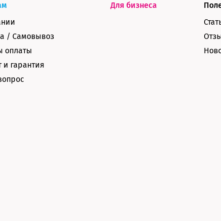
ам
Для бизнеса
Пол
ании
Стат
а / Самовывоз
Отз
ы оплаты
Нов
 и гарантия
вопрос