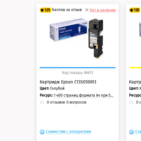
баллов за отзыв
125
Нет в наличии
125
100 баллов
10
125 баллов
12
Код товара: 66673
Картридж Epson C13S050613
Картр
Цвет:
Голубой
Цвет:
Ресурс:
1 400 страниц формата А4 при 5% заполнении страницы.
Ресур
0
отзывов
0
вопросов
0
о
Совместим с аппаратами
Со