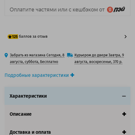
баллов за отзыв
125
100 баллов
Забрать из магазина Сегодня, 8
Курьером до двери Завтра, 9
125 баллов
августа, суббота, Бесплатно
августа, воскресенье, 370 р.
Подробные характеристики
Производитель принтера:
Epson
Производитель:
Epson
Характеристики
Вид товара:
Картридж лазерный
Оригинальность:
Оригинальный
Цвет:
Черный
Описание
Ресурс:
10 000 страниц формата А4 при 5%
заполнении страницы.
Доставка и оплата
Совместим с аппаратами