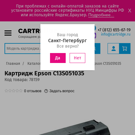
При проблемах с онлайн-оплатой заказов на сайте
установите российские сертификаты НУЦ Минцифры РФ
X
или используйте Яндекс.Браузер.
Подробнее...
+7 (812) 655-67-19
Ваш город
info@cartridge.ru
Санкт-Петербург
Все верно?
Нет
Да
Главная
Каталог
Картриджи
Картридж Epson C13S051035
Картридж Epson C13S051035
Код товара:
78159
0
отзывов
Задать вопрос