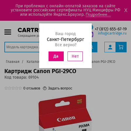
При проблемах с онлайн-оплатой заказов на сайте
установите российские сертификаты НУЦ Минцифры РФ
X
или используйте Яндекс.Браузер.
Подробнее...
+7 (812) 655-67-19
Ваш город
info@cartridge.ru
Санкт-Петербург
Все верно?
Нет
Да
Главная
Каталог
Картриджи
Картридж Canon PGI-29CO
Картридж Canon PGI-29CO
Код товара:
69104
0
отзывов
Задать вопрос