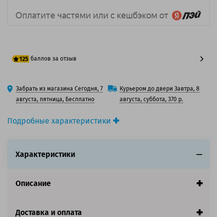
баллов за отзыв
125
100 баллов
Забрать из магазина Сегодня, 7
Курьером до двери Завтра, 8
125 баллов
августа, пятница, Бесплатно
августа, суббота, 370 р.
Подробные характеристики
Производитель принтера:
Canon
Производитель:
Canon
Характеристики
Вид товара:
Картридж струйный
Оригинальность:
Оригинальный
Цвет:
Chroma Optimizer
Описание
Ресурс:
510 страниц формата А4 при 5%
заполнении страницы.
Страна:
Япония
Доставка и оплата