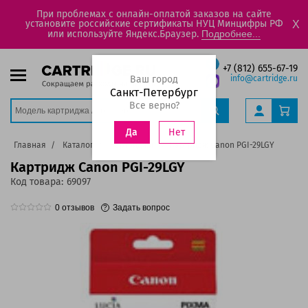
При проблемах с онлайн-оплатой заказов на сайте
установите российские сертификаты НУЦ Минцифры РФ
X
или используйте Яндекс.Браузер.
Подробнее...
+7 (812) 655-67-19
Ваш город
info@cartridge.ru
Санкт-Петербург
Все верно?
Нет
Да
Главная
Каталог
Картриджи
Картридж Canon PGI-29LGY
Картридж Canon PGI-29LGY
Код товара:
69097
0
отзывов
Задать вопрос