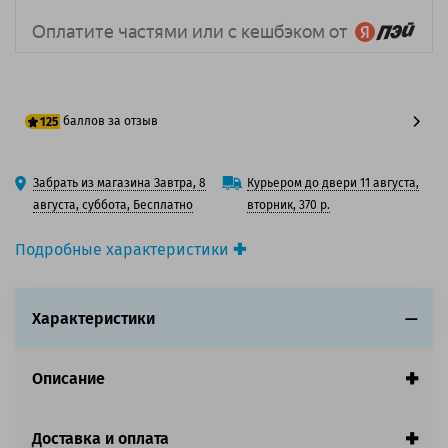
баллов за отзыв
125
100 баллов
Забрать из магазина Завтра, 8
Курьером до двери 11 августа,
125 баллов
августа, суббота, Бесплатно
вторник, 370 р.
Подробные характеристики
Производитель принтера:
Canon
Производитель:
Canon
Характеристики
Вид товара:
Картридж струйный
Оригинальность:
Оригинальный
Цвет:
Светло-серый
Описание
Ресурс:
1320 страниц формата А4 при 5%
заполнении страницы.
Страна:
Япония
Доставка и оплата