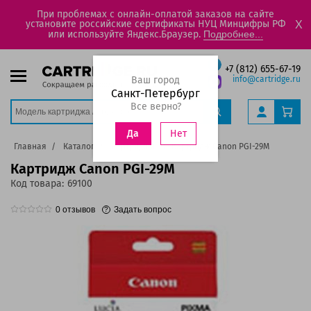
При проблемах с онлайн-оплатой заказов на сайте
установите российские сертификаты НУЦ Минцифры РФ
X
или используйте Яндекс.Браузер.
Подробнее...
+7 (812) 655-67-19
Ваш город
info@cartridge.ru
Санкт-Петербург
Все верно?
Нет
Да
Главная
Каталог
Картриджи
Картридж Canon PGI-29M
Картридж Canon PGI-29M
Код товара:
69100
0
отзывов
Задать вопрос