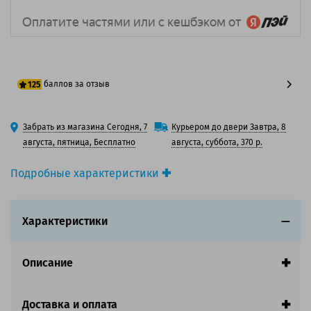
баллов за отзыв
125
100 баллов
Забрать из магазина Сегодня, 7
Курьером до двери Завтра, 8
125 баллов
августа, пятница, Бесплатно
августа, суббота, 370 р.
Подробные характеристики
Производитель принтера:
Canon
Производитель:
Canon
Характеристики
Вид товара:
Картридж струйный
Оригинальность:
Оригинальный
Цвет:
Пурпурный
Описание
Ресурс:
1850 страниц формата А4 при 5%
заполнении страницы.
Страна:
Япония
Доставка и оплата