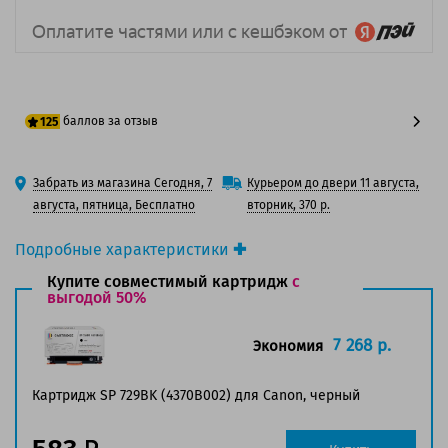
баллов за отзыв
125
100 баллов
Забрать из магазина Сегодня, 7
Курьером до двери 11 августа,
125 баллов
августа, пятница, Бесплатно
вторник, 370 р.
Подробные характеристики
Производитель принтера:
Canon
Купите совместимый картридж
с
Производитель:
выгодой 50%
Canon
Вид товара:
Картридж лазерный
Оригинальность:
Оригинальный
7 268 р.
Экономия
Цвет:
Черный
Ресурс:
1 200 страниц формата А4 при 5%
Картридж SP 729BK (4370B002) для Canon, черный
заполнении страницы.
Страна:
Япония