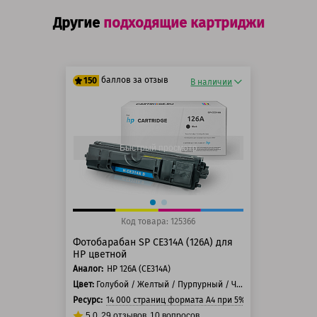
Другие
подходящие картриджи
баллов за отзыв
150
В наличии
125 баллов
150 баллов
Быстрый просмотр
Код товара: 125366
Фотобарабан SP CE314A (126A) для
HP цветной
Аналог:
HP 126А (CE314A)
Цвет:
Голубой / Желтый / Пурпурный / Черный
Ресурс:
14 000 страниц формата А4 при 5% заполнении стр
5.0
29
отзывов
10
вопросов