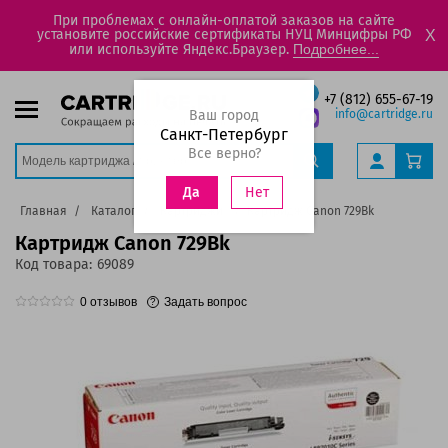
При проблемах с онлайн-оплатой заказов на сайте
установите российские сертификаты НУЦ Минцифры РФ
X
или используйте Яндекс.Браузер.
Подробнее...
+7 (812) 655-67-19
Ваш город
info@cartridge.ru
Санкт-Петербург
Все верно?
Нет
Да
Главная
Каталог
Картриджи
Картридж Canon 729Bk
Картридж Canon 729Bk
Код товара:
69089
0
отзывов
Задать вопрос