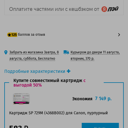
баллов за отзыв
125
100 баллов
Забрать из магазина Завтра, 8
Курьером до двери 11 августа,
125 баллов
августа, суббота, Бесплатно
вторник, 370 р.
Подробные характеристики
Производитель принтера:
Canon
Купите совместимый картридж
с
Производитель:
выгодой 50%
Canon
Вид товара:
Картридж лазерный
Оригинальность:
Оригинальный
7 149 р.
Экономия
Цвет:
Пурпурный
Ресурс:
1 000 страниц формата А4 при 5%
Картридж SP 729M (4368B002) для Canon, пурпурный
заполнении страницы.
Страна:
Япония