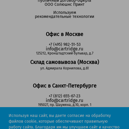
Публичный договор-оферта
ООО Солюшнс Принт
Используем
рекомендательные технологии
Офис в Москве
+7 (495) 982-51-53
info@cartridge.ru
125212, Кронштадтский бульвар, д.7
Склад самовывоза (Москва)
ул. Адмирала Корнилова, д.61
Офис в Санкт-Петербурге
+7 (812) 655-67-23
info@cartridge.ru
195027, пр. Шаумяна, д.10, корп. 1
Склад самовывоза (Санкт-Петербург)
Используя наш сайт, вы даете согласие на обработку
пр-т Маршала Блюхера, д.78Б
файлов cookie, которые обеспечивают правильную
работу сайта. Благодаря им мы улучшаем сайт и качество