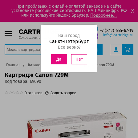
При проблемах с онлайн-оплатой заказов на сайте
установите российские сертификаты НУЦ Минцифры РФ
X
или используйте Яндекс.Браузер.
Подробнее...
+7 (812) 655-67-19
Ваш город
info@cartridge.ru
Санкт-Петербург
Все верно?
Нет
Да
Главная
Каталог
Картриджи
Картридж Canon 729M
Картридж Canon 729M
Код товара:
69090
0
отзывов
Задать вопрос