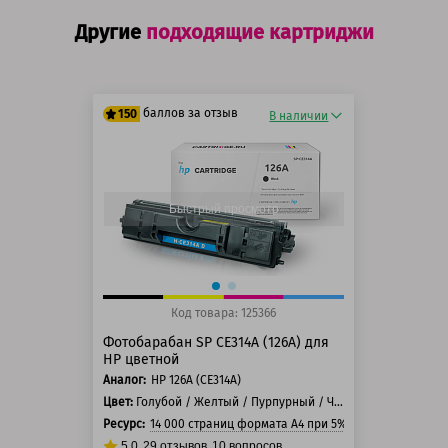
Другие
подходящие картриджи
баллов за отзыв
150
В наличии
125 баллов
150 баллов
Быстрый просмотр
Код товара: 125366
Фотобарабан SP CE314A (126A) для
HP цветной
Аналог:
HP 126А (CE314A)
Цвет:
Голубой / Желтый / Пурпурный / Черный
Ресурс:
14 000 страниц формата А4 при 5% заполнении стр
5.0
29
отзывов
10
вопросов