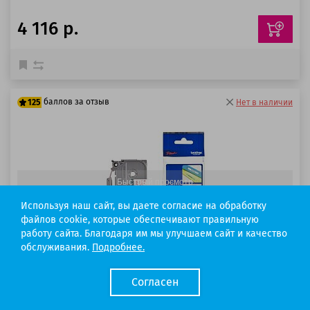
4 116 р.
баллов за отзыв
125
Нет в наличии
100 баллов
125 баллов
Быстрый просмотр
Используя наш сайт, вы даете согласие на обработку
файлов cookie, которые обеспечивают правильную
работу сайта. Благодаря им мы улучшаем сайт и качество
обслуживания.
Подробнее.
Код товара: 365
Согласен
Картридж Brother TZe-222
Ресурс:
8 метров.