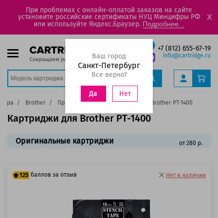
При проблемах с онлайн-оплатой заказов на сайте
установите российские сертификаты НУЦ Минцифры РФ
X
или используйте Яндекс.Браузер.
Подробнее...
+7 (812) 655-67-19
Ваш город
info@cartridge.ru
Санкт-Петербург
Все верно?
Нет
Да
нтера
Brother
Принтеры для наклеек
PT
Brother PT-1400
Картриджи для Brother PT-1400
Оригинальные картриджи
от 280 р.
баллов за отзыв
125
Нет в наличии
100 баллов
125 баллов