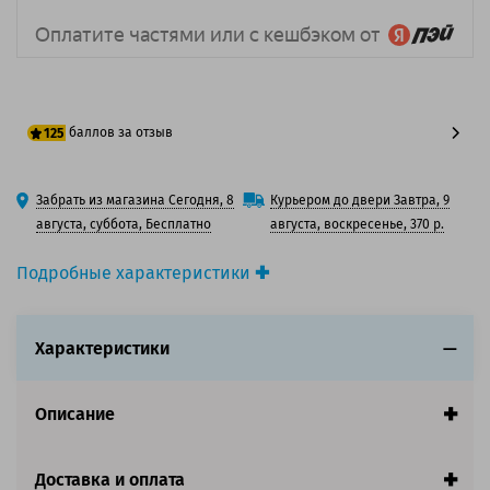
баллов за отзыв
125
100 баллов
Забрать из магазина Сегодня, 8
Курьером до двери Завтра, 9
125 баллов
августа, суббота, Бесплатно
августа, воскресенье, 370 р.
Подробные характеристики
Производитель принтера:
OKI
Производитель:
OKI
Характеристики
Вид товара:
Картридж лазерный
Оригинальность:
Оригинальный
Цвет:
Черный
Описание
Ресурс:
8 000 страниц формата А4 при 5%
заполнении страницы.
Страна:
Китай
Доставка и оплата