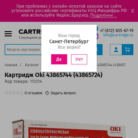
При проблемах с онлайн-оплатой заказов на сайте
установите российские сертификаты НУЦ Минцифры РФ
X
или используйте Яндекс.Браузер.
Подробнее...
+7 (812) 655-67-19
Ваш город
info@cartridge.ru
Санкт-Петербург
Все верно?
Нет
Да
Главная
Каталог
Картриджи
Картридж Oki 43865744 (43865724)
Картридж Oki 43865744 (43865724)
Код товара:
113214
0
отзывов
Задать вопрос