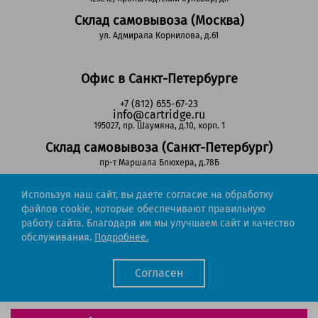
Склад самовывоза (Москва)
ул. Адмирала Корнилова, д.61
Офис в Санкт-Петербурге
+7 (812) 655-67-23
info@cartridge.ru
195027, пр. Шаумяна, д.10, корп. 1
Склад самовывоза (Санкт-Петербург)
пр-т Маршала Блюхера, д.78Б
Используя наш сайт, вы даете согласие на обработку
Регионы РФ
файлов cookie, которые обеспечивают правильную
работу сайта. Благодаря им мы улучшаем сайт и качество
8-800-302-51-53
обслуживания.
Подробнее.
(звонок бесплатный)
info@cartridge.ru
Согласен
Cartridge.ru 2012-2026. Все права защищены
Политика конфиденциальности
Мы работаем с порталом поставщиков