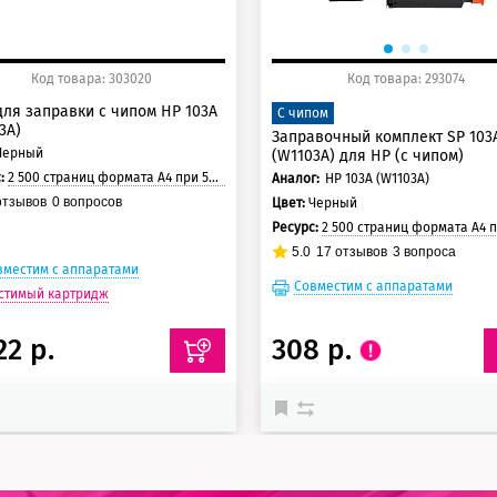
Код товара: 303020
Код товара: 293074
для заправки с чипом HP 103A
С чипом
3A)
Заправочный комплект SP 103
Черный
(W1103A) для HP (с чипом)
с:
2 500 страниц формата А4 при 5% заполнении страницы.
Аналог:
HP 103A (W1103A)
тзывов
0
вопросов
Цвет:
Черный
Ресурс:
2 500 страниц формата А4 при 5% заполнении с
5.0
17
отзывов
3
вопроса
вместим с аппаратами
Совместим с аппаратами
стимый картридж
22 р.
308 р.