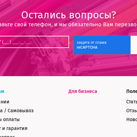
Остались вопросы?
авьте свой телефон, и мы обязательно Вам перезв
ам
Для бизнеса
Пол
ании
Стат
а / Самовывоз
Отз
ы оплаты
Нов
 и гарантия