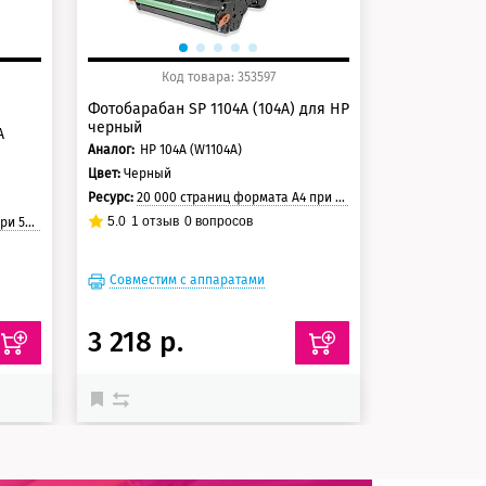
Код товара: 353597
Фотобарабан SP 1104A (104A) для HP
черный
A
Аналог:
HP 104A (W1104A)
Цвет:
Черный
Ресурс:
20 000 страниц формата А4 при 5% заполнении страницы
5.0
1
отзыв
0
вопросов
траницы
Совместим с аппаратами
3 218 р.