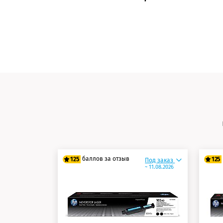
баллов за отзыв
125
125
Под заказ
~ 11.08.2026
100 баллов
10
125 баллов
12