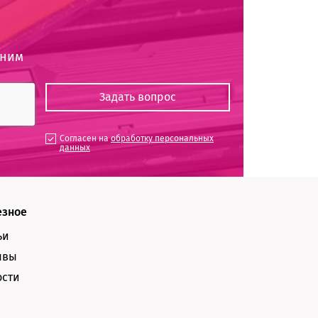
оним
Согласен на
обработку персональных
данных
езное
ьи
ывы
ости