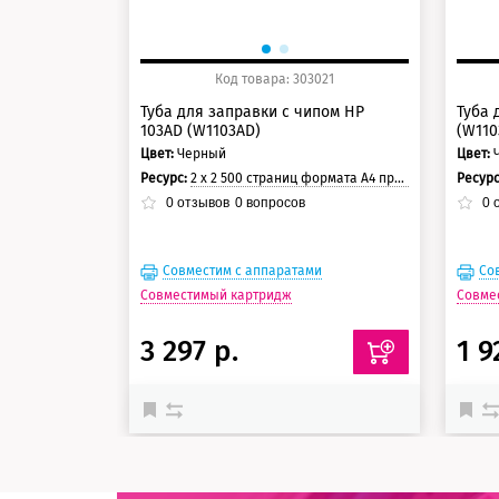
Код товара: 303021
Туба для заправки с чипом HP
Туба 
103AD (W1103AD)
(W110
Цвет:
Черный
Цвет:
Ресурс:
2 х 2 500 страниц формата А4 при 5% заполнении страницы.
Ресур
0
отзывов
0
вопросов
0
о
Совместим с аппаратами
Со
Совместимый картридж
Совме
3 297 р.
1 9