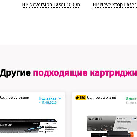
HP Neverstop Laser 1000n
HP Neverstop Laser
Другие
подходящие картридж
баллов за отзыв
баллов за отзыв
150
Под заказ
В нал
более
~ 11.08.2026
0 баллов
125 баллов
5 баллов
150 баллов