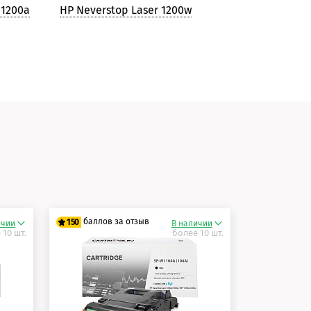
 1200a
HP Neverstop Laser 1200w
и
баллов за отзыв
150
ичии
В наличии
 10 шт.
более 10 шт.
125 баллов
150 баллов