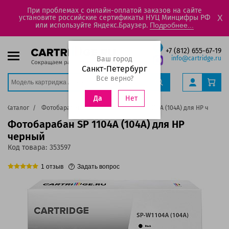
При проблемах с онлайн-оплатой заказов на сайте
установите российские сертификаты НУЦ Минцифры РФ
X
или используйте Яндекс.Браузер.
Подробнее...
+7 (812) 655-67-19
Ваш город
info@cartridge.ru
Санкт-Петербург
Все верно?
Нет
Да
Каталог
Фотобарабаны
Фотобарабан SP 1104A (104A) для HP черный
Фотобарабан SP 1104A (104A) для HP
черный
Код товара:
353597
1
отзыв
Задать вопрос