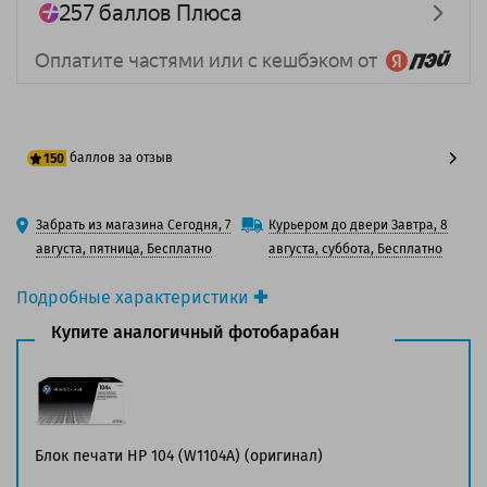
баллов за отзыв
150
125 баллов
Забрать из магазина Сегодня, 7
Курьером до двери Завтра, 8
150 баллов
августа, пятница, Бесплатно
августа, суббота, Бесплатно
Подробные характеристики
Производитель принтера:
HP
Купите аналогичный фотобарабан
Производитель:
Solution Print
Вид товара:
Фотобарабан
Оригинальность:
Совместимый
Аналог:
HP 104A (W1104A)
Цвет:
Черный
Блок печати HP 104 (W1104A) (оригинал)
Ресурс:
20 000 страниц формата А4 при 5%