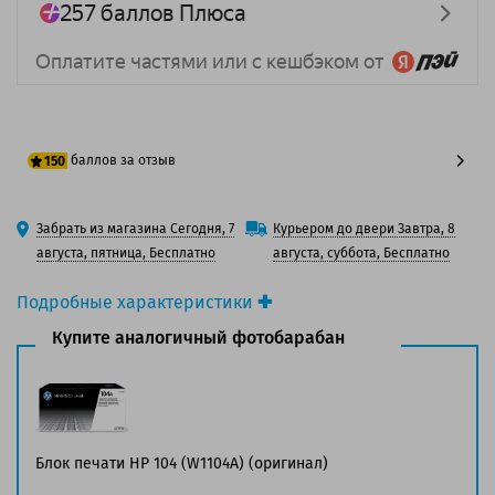
баллов за отзыв
150
125 баллов
Забрать из магазина Сегодня, 7
Курьером до двери Завтра, 8
150 баллов
августа, пятница, Бесплатно
августа, суббота, Бесплатно
Подробные характеристики
Производитель принтера:
HP
Купите аналогичный фотобарабан
Производитель:
Solution Print
Вид товара:
Фотобарабан
Оригинальность:
Совместимый
Аналог:
HP 104A (W1104A)
Цвет:
Черный
Блок печати HP 104 (W1104A) (оригинал)
Ресурс:
20 000 страниц формата А4 при 5%