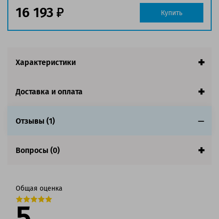
заполнении страницы
16 193
Купить
Страна:
Китай
Гарантия:
1 год
Совместим с аппаратами
Характеристики
Доставка и оплата
Отзывы (1)
Вопросы (0)
Общая оценка
5