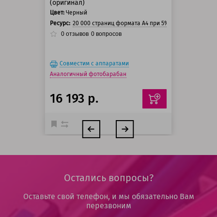
(оригинал)
Цвет:
Черный
Ресурс:
20 000 страниц формата А4 при 5% заполнении стр
0
отзывов
0
вопросов
Совместим с аппаратами
Аналогичный фотобарабан
16 193 р.
Остались вопросы?
Оставьте свой телефон, и мы обязательно Вам
перезвоним