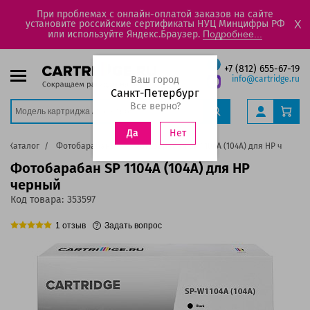
При проблемах с онлайн-оплатой заказов на сайте
установите российские сертификаты НУЦ Минцифры РФ
X
или используйте Яндекс.Браузер.
Подробнее...
+7 (812) 655-67-19
Ваш город
info@cartridge.ru
Санкт-Петербург
Все верно?
Нет
Да
Каталог
Фотобарабаны
Фотобарабан SP 1104A (104A) для HP черный
Фотобарабан SP 1104A (104A) для HP
черный
Код товара:
353597
1
отзыв
Задать вопрос