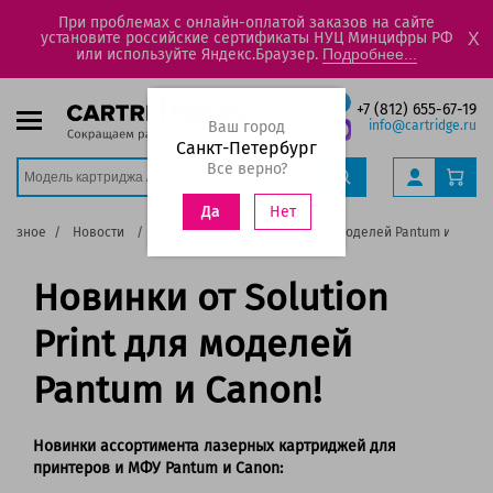
При проблемах с онлайн-оплатой заказов на сайте
установите российские сертификаты НУЦ Минцифры РФ
X
или используйте Яндекс.Браузер.
Подробнее...
+7 (812) 655-67-19
Ваш город
info@cartridge.ru
Санкт-Петербург
Все верно?
Нет
Да
олезное
Новости
Новинки от Solution Print для моделей Pantum и Canon
Новинки от Solution
Print для моделей
Pantum и Canon!
Новинки ассортимента лазерных картриджей для
принтеров и МФУ Pantum и Canon: