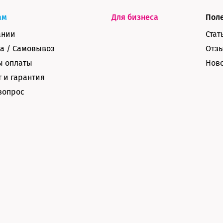
ам
Для бизнеса
Пол
ании
Стат
а / Самовывоз
Отз
ы оплаты
Нов
 и гарантия
вопрос