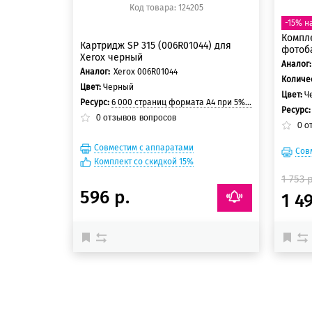
Код товара: 124205
-15% н
Компле
Картридж SP 315 (006R01044) для
фотоба
Xerox черный
Аналог:
Аналог:
Xerox 006R01044
Количес
Цвет:
Черный
Цвет:
Ч
Ресурс:
6 000 страниц формата А4 при 5% заполнении страницы
Ресурс
0
отзывов
вопросов
0
о
Совместим с аппаратами
Сов
Комплект со скидкой 15%
1 753 р
596 р.
1 49