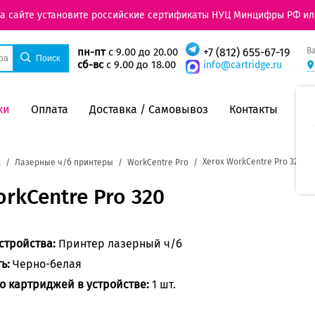
на сайте установите российские сертификаты НУЦ Минцифры РФ ил
В
пн-пт
с 9.00 до 20.00
+7 (812) 655-67-19
сб-вс
с 9.00 до 18.00
info@cartridge.ru
ки
Оплата
Доставка / Самовывоз
Контакты
Xerox WorkCentre Pro 320
x
Лазерные ч/б принтеры
WorkCentre Pro
rkCentre Pro 320
стройства:
Принтер лазерный ч/б
ть:
Черно-белая
о картриджей в устройстве:
1 шт.