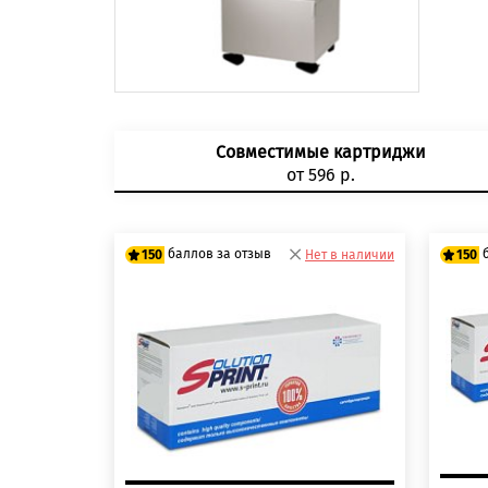
Совместимые картриджи
от 596 р.
баллов за отзыв
150
Нет в наличии
150
125 баллов
125
150 баллов
150