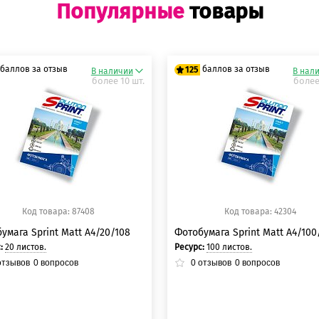
Популярные
товары
баллов за отзыв
баллов за отзыв
125
В наличии
В нал
более 10 шт.
более
5 баллов
125 баллов
5 баллов
125 баллов
Код товара: 87408
Код товара: 42304
умага Sprint Matt A4/20/108
Фотобумага Sprint Matt A4/100
с:
20 листов.
Ресурс:
100 листов.
тзывов
0
вопросов
0
отзывов
0
вопросов