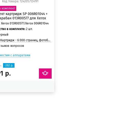
Код товара: 124205/124191
а комплект
кт картридж SP 006R01044 +
рабан 013R00577 для Xerox
Xerox 013R00577/Xerox 006R01044
тво в комплекте:
2 шт.
ерный
:
Картридж - 6 000 страниц, фотобарабан - 27 000 страниц
тзывов
вопросов
местим с аппаратами
.
-262 р.
1 р.