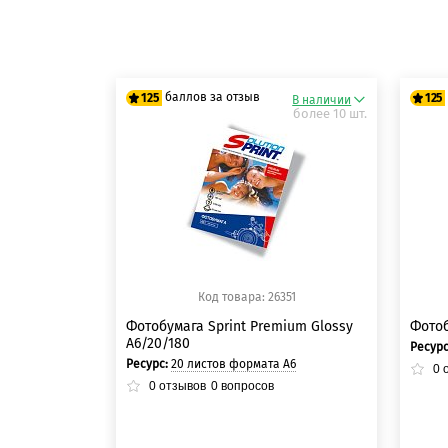
баллов за отзыв
125
125
В наличии
более 10 шт.
125 баллов
12
125 баллов
12
Код товара: 26351
Фотобумага Sprint Premium Glossy
Фотоб
A6/20/180
Ресур
Ресурс:
20 листов формата А6
0
о
0
отзывов
0
вопросов