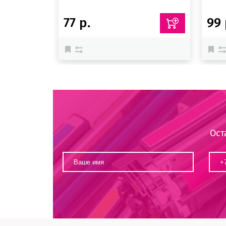
77 р.
99 
Ост