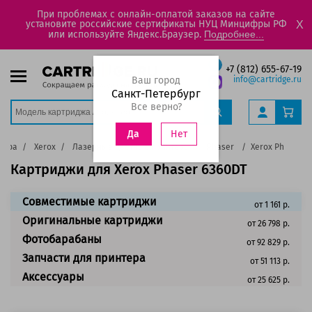
При проблемах с онлайн-оплатой заказов на сайте
установите российские сертификаты НУЦ Минцифры РФ
X
или используйте Яндекс.Браузер.
Подробнее...
+7 (812) 655-67-19
Ваш город
info@cartridge.ru
Санкт-Петербург
Все верно?
Нет
Да
тера
Xerox
Лазерные цветные принтеры
Phaser
Xerox Phaser 6
Картриджи для Xerox Phaser 6360DT
Совместимые картриджи
от 1 161 р.
Оригинальные картриджи
от 26 798 р.
Фотобарабаны
от 92 829 р.
Запчасти для принтера
от 51 113 р.
Аксессуары
от 25 625 р.