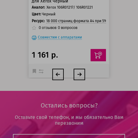
для Xerox черный
Аналог:
Xerox 106R01217/ 106R01221
Цвет:
Черный
Ресурс:
18 000 страниц формата А4 при 5% заполнении стр
0
отзывов
0
вопросов
Совместим с аппаратами
1 161 р.
Остались вопросы?
Оставьте свой телефон, и мы обязательно Вам
перезвоним