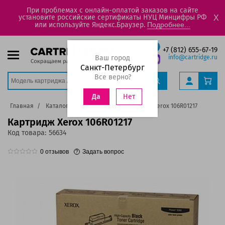
При проблемах с онлайн-оплатой заказов на сайте
установите российские сертификаты НУЦ Минцифры РФ
X
или используйте Яндекс.Браузер.
Подробнее...
+7 (812) 655-67-19
Ваш город
info@cartridge.ru
Санкт-Петербург
Все верно?
Нет
Да
Главная
Каталог
Картриджи
Картридж Xerox 106R01217
Картридж Xerox 106R01217
Код товара:
56634
0
отзывов
Задать вопрос