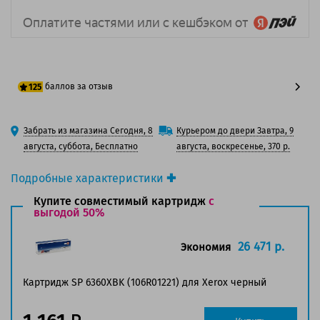
баллов за отзыв
125
100 баллов
Забрать из магазина Сегодня, 8
Курьером до двери Завтра, 9
125 баллов
августа, суббота, Бесплатно
августа, воскресенье, 370 р.
Подробные характеристики
Производитель принтера:
Xerox
Купите совместимый картридж
с
Производитель:
выгодой 50%
Xerox
Вид товара:
Картридж лазерный
Оригинальность:
Оригинальный
26 471 р.
Экономия
Цвет:
Черный
Ресурс:
9 000 страниц формата А4 при 5%
Картридж SP 6360XBK (106R01221) для Xerox черный
заполнении страницы.
Страна:
Япония