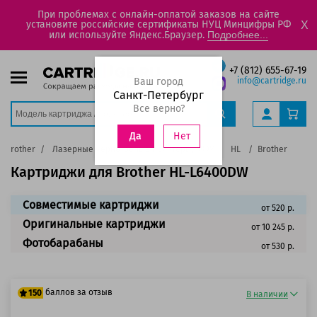
При проблемах с онлайн-оплатой заказов на сайте
установите российские сертификаты НУЦ Минцифры РФ
X
или используйте Яндекс.Браузер.
Подробнее...
+7 (812) 655-67-19
Ваш город
info@cartridge.ru
Санкт-Петербург
Все верно?
Нет
Да
Brother
Лазерные черно-белые принтеры, МФУ
HL
Brother HL-L6
Картриджи для Brother HL-L6400DW
Совместимые картриджи
от 520 р.
Оригинальные картриджи
от 10 245 р.
Фотобарабаны
от 530 р.
баллов за отзыв
150
В наличии