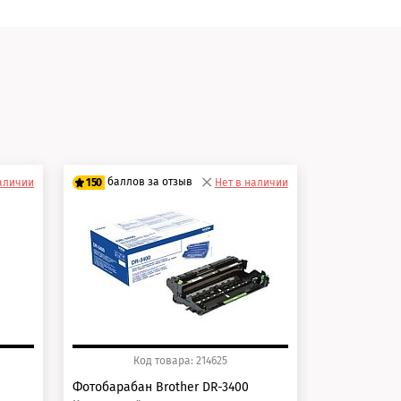
и
баллов за отзыв
баллов 
наличии
150
Нет в наличии
125
125 баллов
100 балло
150 баллов
125 балло
Код товара: 214625
Ко
Фотобарабан Brother DR-3400
Картридж Br