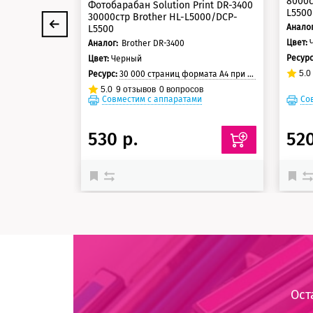
8000с
Фотобарабан Solution Print DR-3400
L5500
30000стр Brother HL-L5000/DCP-
Аналог
L5500
Цвет:
Аналог:
Brother DR-3400
Ресур
Цвет:
Черный
5.0
Ресурс:
30 000 страниц формата А4 при 5% заполнении страницы
5.0
9
отзывов
0
вопросов
Совместим с аппаратами
Со
530 р.
520
Ост