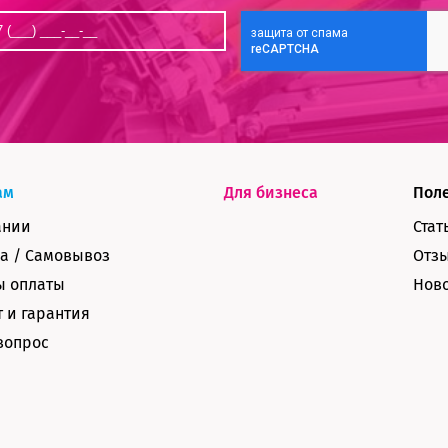
ам
Для бизнеса
Пол
ании
Стат
а / Самовывоз
Отз
ы оплаты
Нов
 и гарантия
вопрос