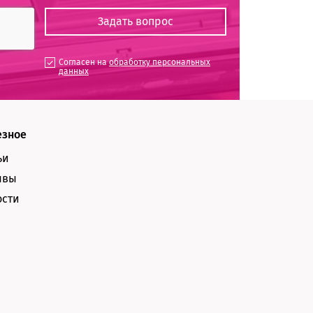
Согласен на
обработку персональных
данных
езное
ьи
ывы
ости