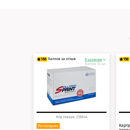
баллов за отзыв
150
150
В наличии
более 10 шт.
125 баллов
12
150 баллов
15
Код товара: 238844
Картр
Распродажа