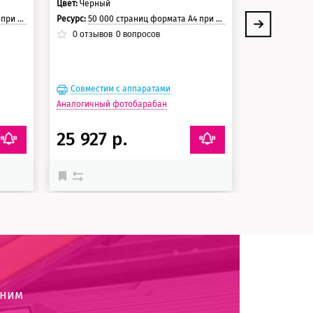
Цвет:
Черный
Цвет:
Черный
траницы.
Ресурс:
50 000 страниц формата А4 при 5% заполнении страницы.
Ресурс:
12 000 стр
0
отзывов
0
вопросов
0
отзывов
Совместим с аппаратами
Совместим
Аналогичный фотобарабан
25 927 р.
20 490 
оним