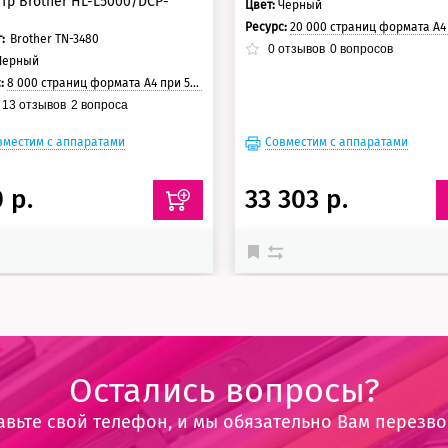
тр Brother HL-L5000/DCP-
Цвет:
Черный
Ресурс:
20 000 страниц формата А4 при 5% заполнении с
:
Brother TN-3480
0
отзывов
0
вопросов
Черный
с:
8 000 страниц формата А4 при 5% заполнении страницы
13
отзывов
2
вопроса
вместим с аппаратами
Совместим с аппаратами
 р.
33 303 р.
Остались вопросы?
авьте свой телефон, и мы обязательно Вам перезв