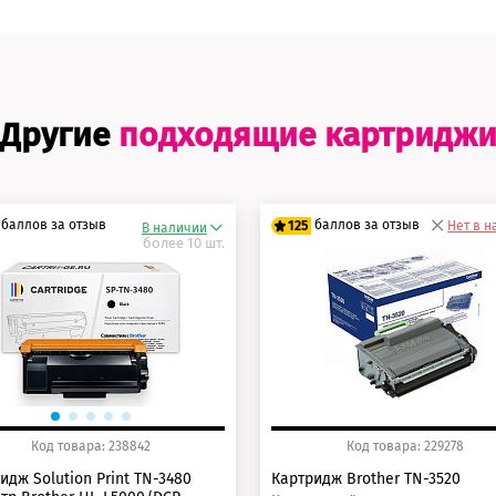
Другие
подходящие картридж
баллов за отзыв
баллов за отзыв
125
Нет в 
В наличии
более 10 шт.
5 баллов
100 баллов
0 баллов
125 баллов
Код товара: 238842
Код товара: 229278
идж Solution Print TN-3480
Картридж Brother TN-3520