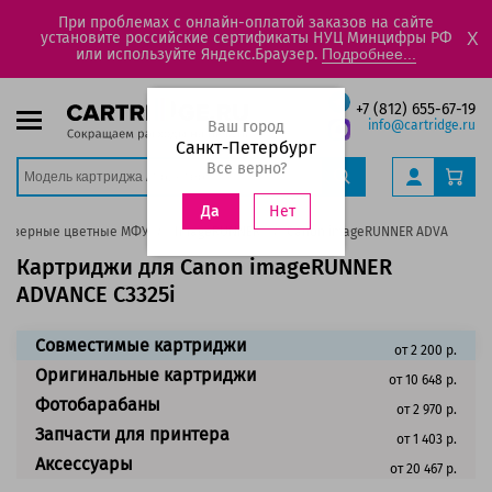
При проблемах с онлайн-оплатой заказов на сайте
установите российские сертификаты НУЦ Минцифры РФ
X
или используйте Яндекс.Браузер.
Подробнее...
+7 (812) 655-67-19
Ваш город
info@cartridge.ru
Санкт-Петербург
Все верно?
Нет
Да
Лазерные цветные МФУ
ImageRUNNER
Canon imageRUNNER ADVANCE C33
Картриджи для Canon imageRUNNER
ADVANCE C3325i
Совместимые картриджи
от 2 200 р.
Оригинальные картриджи
от 10 648 р.
Фотобарабаны
от 2 970 р.
Запчасти для принтера
от 1 403 р.
Аксессуары
от 20 467 р.