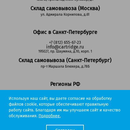
Склад самовывоза (Москва)
ул. Адмирала Корнилова, д.61
Офис в Санкт-Петербурге
+7 (812) 655-67-23
info@cartridge.ru
195027, пр. Шаумяна, д.10, корп. 1
Склад самовывоза (Санкт-Петербург)
пр-т Маршала Блюхера, д.78Б
Регионы РФ
8-800-302-51-53
Используя наш сайт, вы даете согласие на обработку
(звонок бесплатный)
info@cartridge.ru
файлов cookie, которые обеспечивают правильную
работу сайта. Благодаря им мы улучшаем сайт и качество
Cartridge.ru 2012-2026. Все права защищены
обслуживания.
Подробнее.
Политика конфиденциальности
Мы работаем с порталом поставщиков