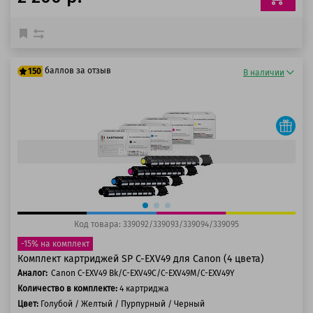
баллов за отзыв
150
В наличии
125 баллов
150 баллов
Быстрый просмотр
Код товара: 339092/339093/339094/339095
-15% на комплект
Комплект картриджей SP C-EXV49 для Canon (4 цвета)
Аналог:
Canon C-EXV49 Bk/C-EXV49C/C-EXV49M/C-EXV49Y
Количество в комплекте:
4 картриджа
Цвет:
Голубой / Желтый / Пурпурный / Черный