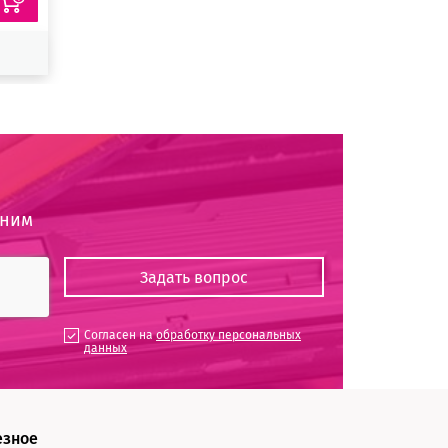
оним
Согласен на
обработку персональных
данных
езное