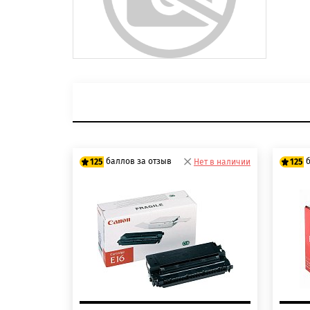
баллов за отзыв
125
Нет в наличии
125
100 баллов
10
125 баллов
125