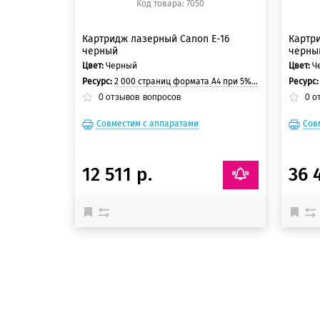
Код товара: 7050
Картридж лазерный Canon E-16
Картр
черный
черны
Цвет:
Черный
Цвет:
Ч
Ресурс:
2 000 страниц формата А4 при 5% заполнении страницы.
Ресурс
0
отзывов
вопросов
0
о
Совместим с аппаратами
Сов
12 511 р.
36 