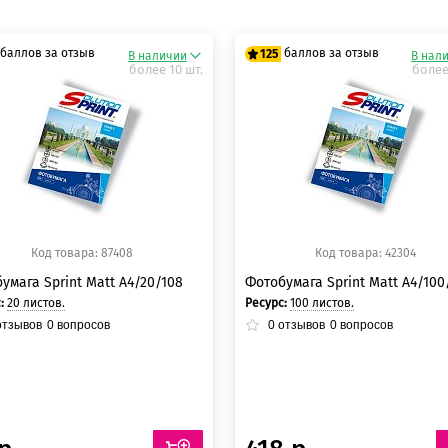
баллов за отзыв
баллов за отзыв
125
В наличии
В нал
более 10 шт.
более
5 баллов
125 баллов
5 баллов
125 баллов
Код товара: 87408
Код товара: 42304
умага Sprint Matt A4/20/108
Фотобумага Sprint Matt A4/100
с:
20 листов.
Ресурс:
100 листов.
тзывов
0
вопросов
0
отзывов
0
вопросов