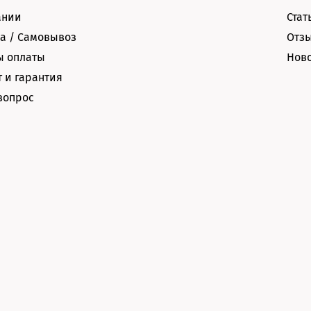
ании
Стат
а / Самовывоз
Отз
ы оплаты
Нов
 и гарантия
вопрос