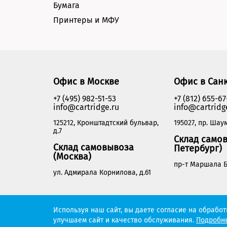
Бумага
Принтеры и МФУ
Офис в Москве
Офис в Сан
+7 (495) 982-51-53
+7 (812) 655-67
info@cartridge.ru
info@cartridg
125212, Кронштадтский бульвар,
195027, пр. Шаум
д.7
Склад самов
Склад самовывоза
Петербург)
(Москва)
пр-т Маршала Б
ул. Адмирала Корнилова, д.61
Cartridge.ru 2012-2026. Все права защищены
Используя наш сайт, вы даете согласие на обрабо
улучшаем сайт и качество обслуживания.
Подробне