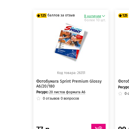
баллов за отзыв
125
125
В наличии
более 10 шт.
125 баллов
12
125 баллов
12
Код товара: 26351
Фотобумага Sprint Premium Glossy
Фотоб
A6/20/180
Ресур
Ресурс:
20 листов формата А6
0
о
0
отзывов
0
вопросов