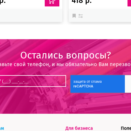
р.
418 р.
Остались вопросы?
авьте свой телефон, и мы обязательно Вам перезв
ам
Для бизнеса
Пол