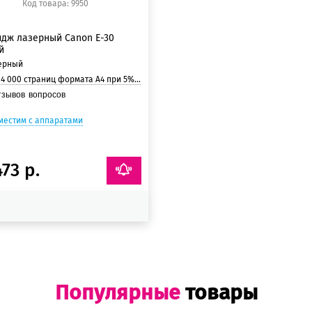
Код товара: 9950
идж лазерный Canon E-30
й
ерный
:
4 000 страниц формата А4 при 5% заполнении страницы.
тзывов
вопросов
местим с аппаратами
473 р.
Популярные
товары