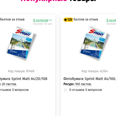
баллов за отзыв
баллов за отзыв
125
В наличии
В нал
более 10 шт.
более
5 баллов
125 баллов
5 баллов
125 баллов
Код товара: 87408
Код товара: 42304
умага Sprint Matt A4/20/108
Фотобумага Sprint Matt A4/100
с:
20 листов.
Ресурс:
100 листов.
тзывов
0
вопросов
0
отзывов
0
вопросов