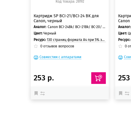
Код товара: 26192
Картридж SP BCI-21/BCI-24 BK для
Картри
Canon, черный
Canon
Аналог:
Canon BCI-24Bk/ BCI-21Bk/ BC-20/ BCI-24Bk Twin/ BCI-21Bk Twin Pack/ BX-20/ BC-23
Аналог:
Цвет:
Черный
Цвет:
Ц
Ресурс:
130 страниц формата А4 при 5% заполнении страницы
Ресурс
0
отзывов
вопросов
0
о
Совместим с аппаратами
Сов
253 р.
253