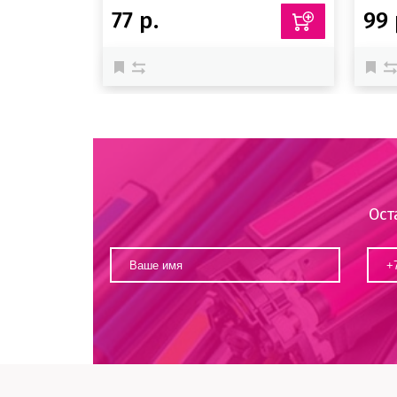
77 р.
99 
Ост