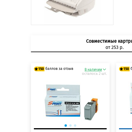
Совместимые карт
от 253 р.
баллов за отзыв
150
150
В наличии
осталось 2 шт.
125 баллов
125
150 баллов
150