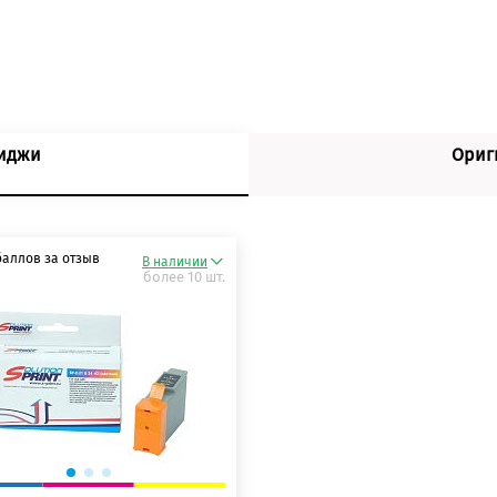
риджи
Ориг
баллов за отзыв
В наличии
более 10 шт.
 баллов
 баллов