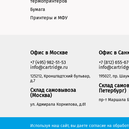
термопринтеров
Бумага
Принтеры и МФУ
Офис в Москве
Офис в Сан
+7 (495) 982-51-53
+7 (812) 655-67
info@cartridge.ru
info@cartridg
125212, Кронштадтский бульвар,
195027, пр. Шаум
д.7
Склад самов
Склад самовывоза
Петербург)
(Москва)
пр-т Маршала Б
ул. Адмирала Корнилова, д.61
Cartridge.ru 2012-2026. Все права защищены
Используя наш сайт, вы даете согласие на обрабо