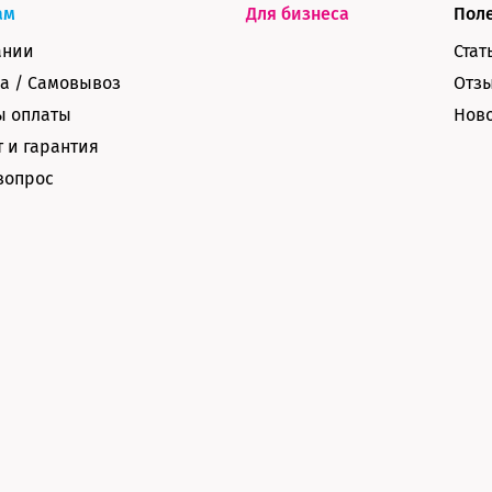
ам
Для бизнеса
Пол
ании
Стат
а / Самовывоз
Отз
ы оплаты
Нов
 и гарантия
вопрос