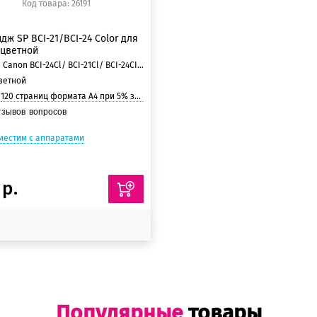
Код товара: 26191
дж SP BCI-21/BCI-24 Color для
 цветной
Canon BCI-24Cl/ BCI-21Cl/ BCI-24CI Twin/ BC-21e/ BC-22e
ветной
:
120 страниц формата А4 при 5% заполнении страницы
тзывов
вопросов
местим с аппаратами
 р.
Популярные
товары