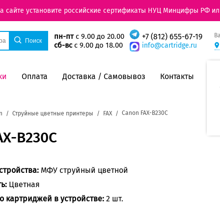
на сайте установите российские сертификаты НУЦ Минцифры РФ ил
В
пн-пт
с 9.00 до 20.00
+7 (812) 655-67-19
сб-вс
с 9.00 до 18.00
info@cartridge.ru
ки
Оплата
Доставка / Самовывоз
Контакты
Canon FAX-B230C
n
Струйные цветные принтеры
FAX
AX-B230C
стройства:
МФУ струйный цветной
ть:
Цветная
о картриджей в устройстве:
2 шт.