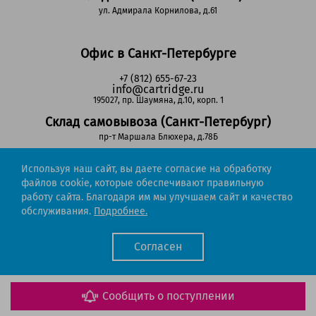
ул. Адмирала Корнилова, д.61
Офис в Санкт-Петербурге
+7 (812) 655-67-23
info@cartridge.ru
195027, пр. Шаумяна, д.10, корп. 1
Склад самовывоза (Санкт-Петербург)
пр-т Маршала Блюхера, д.78Б
Используя наш сайт, вы даете согласие на обработку
Регионы РФ
файлов cookie, которые обеспечивают правильную
работу сайта. Благодаря им мы улучшаем сайт и качество
8-800-302-51-53
обслуживания.
Подробнее.
(звонок бесплатный)
info@cartridge.ru
Согласен
Cartridge.ru 2012-2026. Все права защищены
Политика конфиденциальности
Мы работаем с порталом поставщиков
Сообщить о поступлении