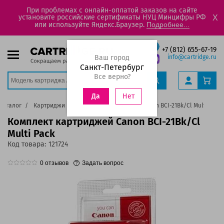
При проблемах с онлайн-оплатой заказов на сайте
установите российские сертификаты НУЦ Минцифры РФ
X
или используйте Яндекс.Браузер.
Подробнее...
+7 (812) 655-67-19
Ваш город
info@cartridge.ru
Санкт-Петербург
Все верно?
Нет
Да
Каталог
Картриджи
Комплект картриджей Canon BCI-21Bk/Cl Multi Pack
Комплект картриджей Canon BCI-21Bk/Cl
Multi Pack
Код товара:
121724
0
отзывов
Задать вопрос