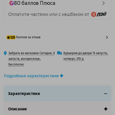
баллов за отзыв
125
100 баллов
Забрать из магазина Сегодня, 9
Курьером до двери 13 августа,
125 баллов
августа, воскресенье,
четверг, 370 р.
Бесплатно
Подробные характеристики
Производитель принтера:
Canon
Производитель:
Canon
Характеристики
Вид товара:
Картридж струйный
Оригинальность:
Оригинальный
Ресурс:
225+100 страниц формата А4 при 5%
Описание
заполнении страницы.