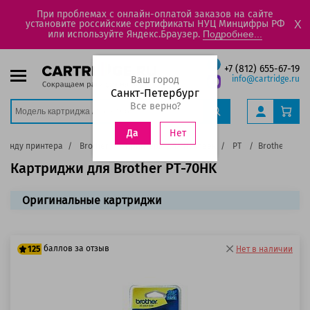
При проблемах с онлайн-оплатой заказов на сайте
установите российские сертификаты НУЦ Минцифры РФ
X
или используйте Яндекс.Браузер.
Подробнее...
+7 (812) 655-67-19
Ваш город
info@cartridge.ru
Санкт-Петербург
Все верно?
Нет
Да
бренду принтера
Brother
Принтеры для наклеек
PT
Brother PT-7
Картриджи для Brother PT-70HK
Оригинальные картриджи
баллов за отзыв
125
Нет в наличии
100 баллов
125 баллов