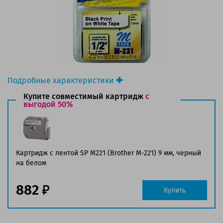
Подробные характеристики
Производитель
Купите совместимый картридж
с
принтера:
выгодой 50%
Brother
Производитель:
Brother
Вид товара:
Ленты
для наклеек
Картридж с лентой SP M221 (Brother M-221) 9 мм, черный
Оригинальность:
на белом
Оригинальный
Ресурс:
8 метров.
882
Купить
Совместим с аппаратами