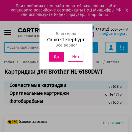
При проблемах с онлайн-оплатой заказов на сайте
установите российские сертификаты НУЦ Минцифры РФ
X
или используйте Яндекс.Браузер.
Подробнее...
+7 (812) 655-67-19
Ваш город
info@cartridge.ru
Санкт-Петербург
Все верно?
Нет
Да
Brother
Лазерные черно-белые принтеры, МФУ
HL
Brother HL-61
Картриджи для Brother HL-6180DWT
Совместимые картриджи
от 608 р.
Оригинальные картриджи
от 14 491 р.
Фотобарабаны
от 600 р.
баллов за отзыв
150
В наличии