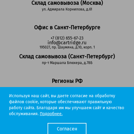
Склад самовывоза (Москва)
ул. Адмирала Корнилова, д.61
Офис в Санкт-Петербурге
+7 (812) 655-67-23
info@cartridge.ru
195027, пр. Шаумяна, д.10, корп. 1
Склад самовывоза (Санкт-Петербург)
пр-т Маршала Блюхера, д.78Б
Регионы РФ
8-800-302-51-53
Используя наш сайт, вы даете согласие на обработку
(звонок бесплатный)
info@cartridge.ru
файлов cookie, которые обеспечивают правильную
работу сайта. Благодаря им мы улучшаем сайт и качество
Cartridge.ru 2012-2026. Все права защищены
обслуживания.
Подробнее.
Политика конфиденциальности
Мы работаем с порталом поставщиков
Согласен