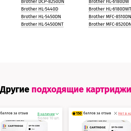
Brother DCP-8250DN
Brother HL-6180DW
Brother HL-5440D
Brother HL-6180DW
Brother HL-5450DN
Brother MFC-8510D
Brother HL-5450DNT
Brother MFC-8520D
Другие
подходящие картридж
баллов за отзыв
баллов за отзыв
150
Нет в 
В наличии
более 10 шт.
5 баллов
125 баллов