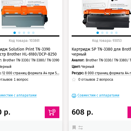
0 баллов
150 баллов
Код товара: 103861
Код товара: 93053
идж Solution Print TN-3390
Картридж SP TN-3380 для Broth
стр Brother HL-6180/DCP-8250
черный
:
Brother TN-3330/ TN-3380/ TN-3390
Аналог:
Черный
Цвет:
Черный
с:
12 000 страниц формата А4 при 5% заполнении страницы
Ресурс:
8 000 страниц формата А4 при 5% заполнении 
тзывов
1
вопрос
0
отзывов
2
вопроса
вместим с аппаратами
Совместим с аппаратами
 р.
608 р.