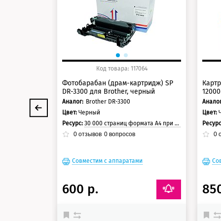
150 баллов
15
Код товара: 117064
Фотобарабан (драм-картридж) SP
Картр
DR-3300 для Brother, черный
12000
Аналог:
Brother DR-3300
Аналог
Цвет:
Черный
Цвет:
Ресурс:
30 000 страниц формата А4 при 5% заполнении страницы
Ресур
0
отзывов
0
вопросов
0
о
Совместим с аппаратами
Со
600 р.
850