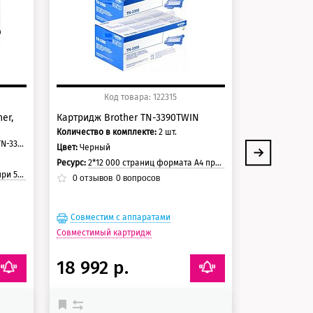
125 баллов
125 балло
Код товара: 122315
Ко
er,
Картридж Brother TN-3390TWIN
Картридж Br
Количество в комплекте:
2 шт.
Цвет:
Черный
Brother TN-3330/ TN-3380/ TN-3390/ TN-3390TWIN
Цвет:
Черный
Ресурс:
12 000 стр
Ресурс:
2*12 000 страниц формата А4 при 5% заполнении страницы.
0
отзывов
страницы
0
отзывов
0
вопросов
Совместим с аппаратами
Совместим
Совместимый картридж
Совместимый 
18 992 р.
32 771 