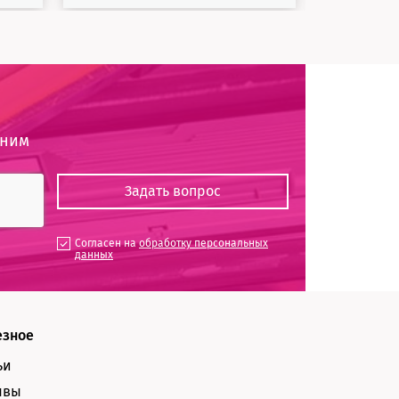
оним
Согласен на
обработку персональных
данных
езное
ьи
ывы