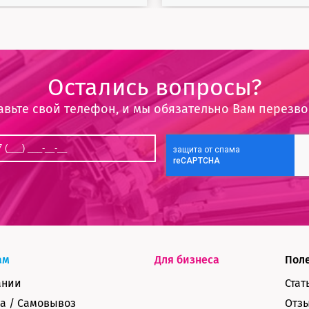
Остались вопросы?
авьте свой телефон, и мы обязательно Вам перезв
ам
Для бизнеса
Пол
ании
Стат
а / Самовывоз
Отз