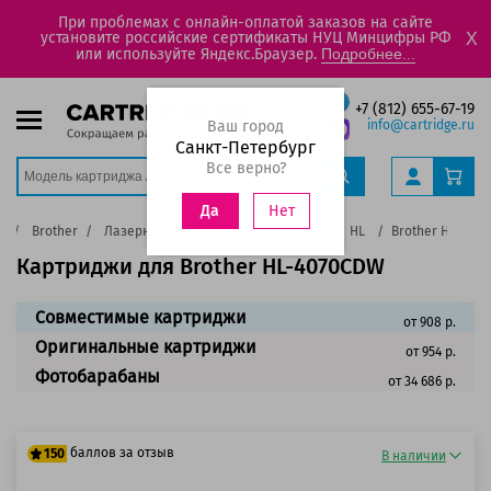
При проблемах с онлайн-оплатой заказов на сайте
установите российские сертификаты НУЦ Минцифры РФ
X
или используйте Яндекс.Браузер.
Подробнее...
+7 (812) 655-67-19
Ваш город
info@cartridge.ru
Санкт-Петербург
Все верно?
Нет
Да
а
Brother
Лазерные цветные принтеры, МФУ
HL
Brother HL-407
Картриджи для Brother HL-4070CDW
Совместимые картриджи
от 908 р.
Оригинальные картриджи
от 954 р.
Фотобарабаны
от 34 686 р.
баллов за отзыв
150
В наличии