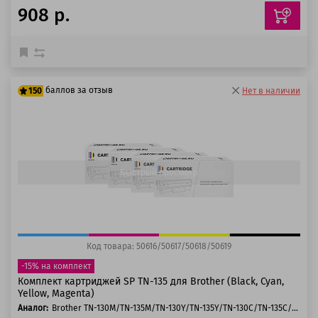
908 р.
баллов за отзыв
150
Нет в наличии
125 баллов
150 баллов
Быстрый просмотр
Код товара: 50616/50617/50618/50619
-15% на комплект
Комплект картриджей SP TN-135 для Brother (Black, Cyan,
Yellow, Magenta)
Аналог:
Brother TN-130M/TN-135M/TN-130Y/TN-135Y/TN-130C/TN-135C/TN-130Bk /TN-135Bk