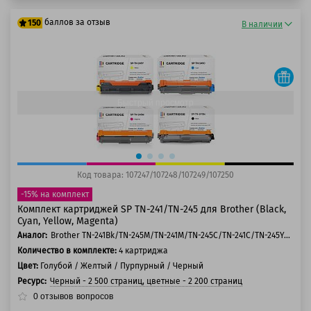
баллов за отзыв
150
В наличии
125 баллов
150 баллов
Быстрый просмотр
Код товара: 107247/107248/107249/107250
-15% на комплект
Комплект картриджей SP TN-241/TN-245 для Brother (Black,
Cyan, Yellow, Magenta)
Аналог:
Brother TN-241Bk/TN-245M/TN-241M/TN-245C/TN-241C/TN-245Y/TN-241Y
Количество в комплекте:
4 картриджа
Цвет:
Голубой / Желтый / Пурпурный / Черный
Ресурс:
Черный - 2 500 страниц, цветные - 2 200 страниц
0
отзывов
вопросов