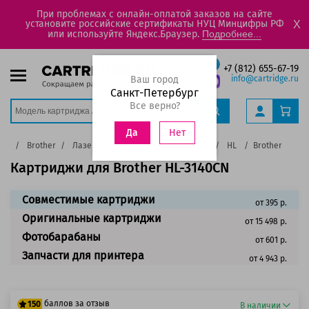
При проблемах с онлайн-оплатой заказов на сайте
установите российские сертификаты НУЦ Минцифры РФ
X
или используйте Яндекс.Браузер.
Подробнее...
+7 (812) 655-67-19
Ваш город
info@cartridge.ru
Санкт-Петербург
Все верно?
Нет
Да
ера
Brother
Лазерные цветные принтеры, МФУ
HL
Brother HL-31
Картриджи для Brother HL-3140CN
Совместимые картриджи
от 395 р.
Оригинальные картриджи
от 15 498 р.
Фотобарабаны
от 601 р.
Запчасти для принтера
от 4 943 р.
баллов за отзыв
150
В наличии