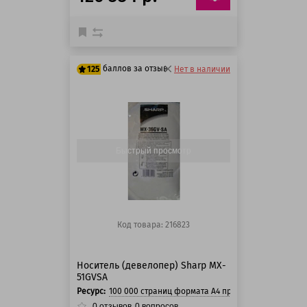
баллов за отзыв
125
Нет в наличии
100 баллов
125 баллов
Быстрый просмотр
Код товара: 216823
Носитель (девелопер) Sharp MX-
51GVSA
Ресурс:
100 000 страниц формата А4 при 5% заполнении с
0
отзывов
0
вопросов