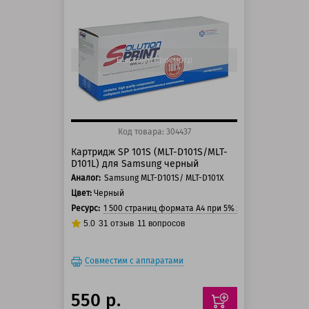
125 баллов
150 баллов
Быстрый просмотр
Код товара: 304437
Картридж SP 101S (MLT-D101S/MLT-
D101L) для Samsung черный
Аналог:
Samsung MLT-D101S/ MLT-D101X
Цвет:
Черный
Ресурс:
1 500 страниц формата А4 при 5% заполнении стра
5.0
31
отзыв
11
вопросов
Совместим с аппаратами
550 р.