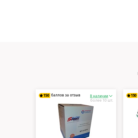
баллов за отзыв
150
150
В наличии
более 10 шт.
125 баллов
12
150 баллов
15