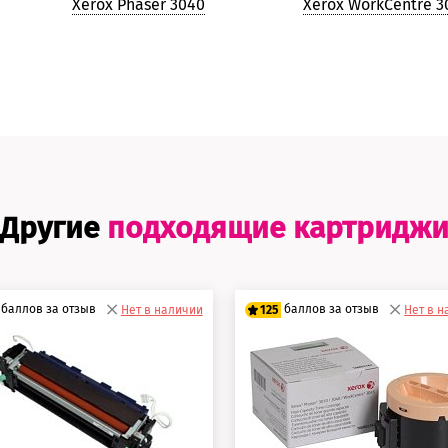
Xerox Phaser 3040
Xerox WorkCentre 3
Другие
подходящие картридж
баллов за отзыв
баллов за отзыв
Нет в наличии
125
Нет в 
5 баллов
100 баллов
0 баллов
125 баллов