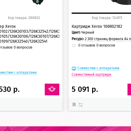
Код товара: 280802
Код товара: 124973
ер Xerox
Картридж Xerox 106R02182
0102/126K30103/126K32542/126K30104/
Цвет:
Черный
0105/126K30106/126K30107/126K30108/
Ресурс:
2 300 страниц формата А4 при 5% заполнении ст
0109/126K32540/126K32541
0
отзывов
0
вопросов
инал
тзывов
0
вопросов
Совместим с аппаратами
вместим с аппаратами
Совместимый картридж
530 р.
5 091 р.