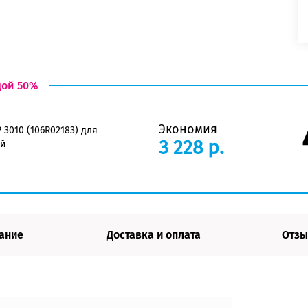
дой 50%
Экономия
 3010 (106R02183) для
3 228 р.
й
ание
Доставка и оплата
Отзы