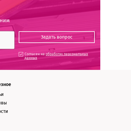
оним
Согласен на
обработку персональных
данных
езное
ьи
ывы
ости