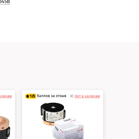
045B
и
баллов за отзыв
наличии
125
Нет в наличии
100 баллов
125 баллов