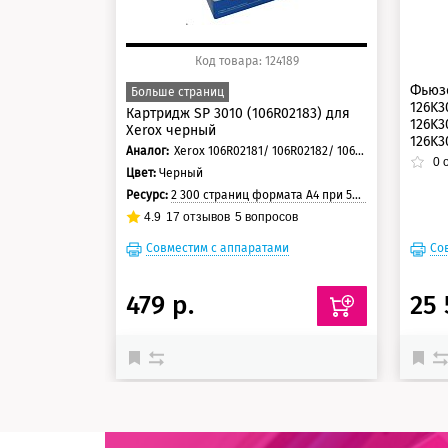
Код товара: 124189
Фьюз
Больше страниц
126K3
Картридж SP 3010 (106R02183) для
126K3
Xerox черный
126K3
Аналог:
Xerox 106R02181/ 106R02182/ 106R02183
ориг
0
о
Цвет:
Черный
Ресурс:
2 300 страниц формата А4 при 5% заполнении страницы
4.9
17
отзывов
5
вопросов
Совместим с аппаратами
Со
479 р.
25 