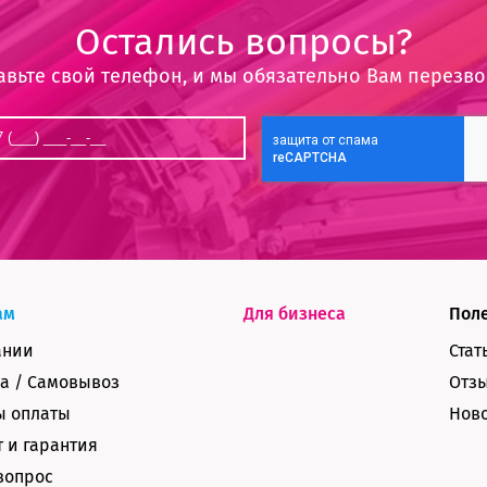
Остались вопросы?
авьте свой телефон, и мы обязательно Вам перезв
ам
Для бизнеса
Пол
ании
Стат
а / Самовывоз
Отз
ы оплаты
Нов
 и гарантия
вопрос