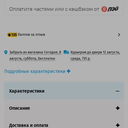
баллов за отзыв
125
100 баллов
Забрать из магазина Сегодня, 8
Курьером до двери 12 августа,
125 баллов
августа, суббота, Бесплатно
среда, 735 р.
Подробные характеристики
Производитель принтера:
Xerox
Производитель:
Xerox
Характеристики
Вид товара:
Картридж лазерный
Оригинальность:
Оригинальный
Цвет:
Голубой
Описание
Ресурс:
17 800 страниц формата А4 при 5%
заполнении страницы.
Страна:
Япония
Доставка и оплата