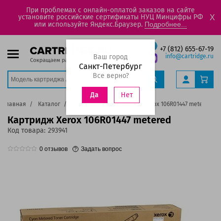
При проблемах с онлайн-оплатой заказов на сайте
установите российские сертификаты НУЦ Минцифры РФ
X
или используйте Яндекс.Браузер.
Подробнее...
+7 (812) 655-67-19
Ваш город
info@cartridge.ru
Санкт-Петербург
Все верно?
Нет
Да
Главная
Каталог
Картриджи
Картридж Xerox 106R01447 metered
Картридж Xerox 106R01447 metered
Код товара:
293941
0
отзывов
Задать вопрос