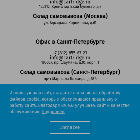
info@cartridge.ru
125212, Кронштадтский бульвар, д.7
Склад самовывоза (Москва)
ул. Адмирала Корнилова, д.61
Офис в Санкт-Петербурге
+7 (812) 655-67-23
info@cartridge.ru
195027, пр. Шаумяна, д.10, корп. 1
Склад самовывоза (Санкт-Петербург)
пр-т Маршала Блюхера, д.78Б
Используя наш сайт, вы даете согласие на обработку
Регионы РФ
файлов cookie, которые обеспечивают правильную
работу сайта. Благодаря им мы улучшаем сайт и качество
8-800-302-51-53
обслуживания.
Подробнее.
(звонок бесплатный)
info@cartridge.ru
Согласен
Cartridge.ru 2012-2026. Все права защищены
Политика конфиденциальности