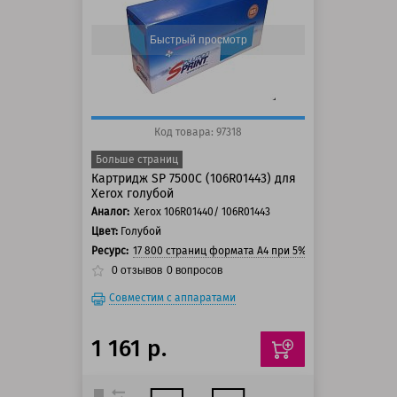
125 баллов
150 баллов
Быстрый просмотр
Код товара: 97318
Больше страниц
Картридж SP 7500C (106R01443) для
Xerox голубой
Аналог:
Xerox 106R01440/ 106R01443
Цвет:
Голубой
Ресурс:
17 800 страниц формата А4 при 5% заполнении стр
0
отзывов
0
вопросов
Совместим с аппаратами
1 161 р.