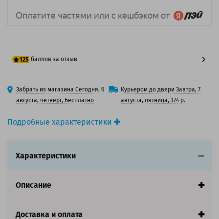
баллов за отзыв
125
100 баллов
Забрать из магазина Сегодня, 6
Курьером до двери Завтра, 7
125 баллов
августа, четверг, Бесплатно
августа, пятница, 374 р.
Подробные характеристики
Производитель принтера:
Toshiba
Производитель:
Toshiba
Характеристики
Вид товара:
Картридж лазерный
Оригинальность:
Оригинальный
Цвет:
Пурпурный
Описание
Ресурс:
10 000 страниц формата А4 при 5%
заполнении страницы.
Доставка и оплата
Совместим с аппаратами