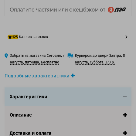
баллов за отзыв
125
100 баллов
Забрать из магазина Сегодня, 7
Курьером до двери Завтра, 8
125 баллов
августа, пятница, Бесплатно
августа, суббота, 370 р.
Подробные характеристики
Производитель принтера:
Toshiba
Производитель:
Toshiba
Характеристики
Вид товара:
Картридж лазерный
Оригинальность:
Оригинальный
Цвет:
Пурпурный
Описание
Ресурс:
24 000 страниц формата А4 при 5%
заполнении страницы.
Доставка и оплата
Совместим с аппаратами