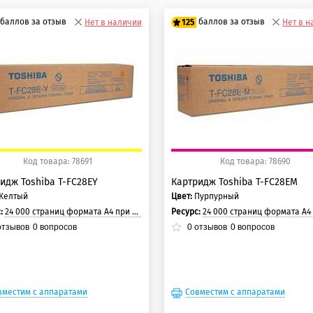
баллов за отзыв
баллов за отзыв
Нет в наличии
125
Нет в 
0 баллов
100 баллов
5 баллов
125 баллов
Код товара: 78691
Код товара: 78690
идж Toshiba T-FC28EY
Картридж Toshiba T-FC28EM
Желтый
Цвет:
Пурпурный
с:
24 000 страниц формата А4 при 5% заполнении страницы.
Ресурс:
24 000 страниц формата А4 при 5% заполнении с
тзывов
0
вопросов
0
отзывов
0
вопросов
вместим с аппаратами
Совместим с аппаратами