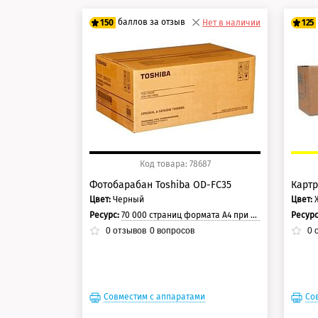
баллов за отзыв
150
Нет в наличии
125
125 баллов
10
150 баллов
12
Код товара: 78687
Фотобарабан Toshiba OD-FC35
Картр
Цвет:
Черный
Цвет:
Ресурс:
70 000 страниц формата А4 при 5% заполнении страницы.
Ресур
0
отзывов
0
вопросов
0
о
Совместим с аппаратами
Со