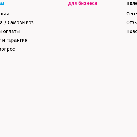
ам
Для бизнеса
Пол
ании
Стат
а / Самовывоз
Отз
ы оплаты
Нов
 и гарантия
вопрос