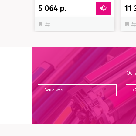
5 064 р.
11 
Ост