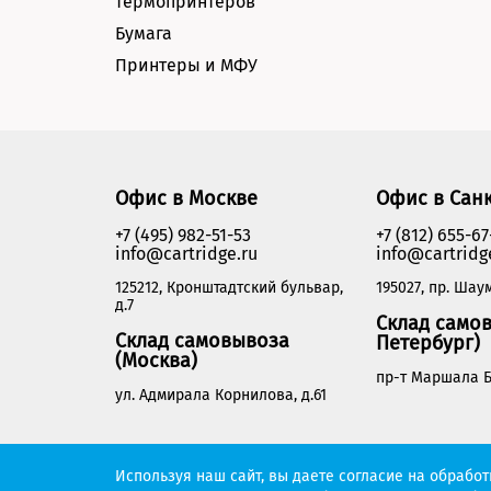
термопринтеров
Бумага
Принтеры и МФУ
Офис в Москве
Офис в Сан
+7 (495) 982-51-53
+7 (812) 655-67
info@cartridge.ru
info@cartridg
125212, Кронштадтский бульвар,
195027, пр. Шаум
д.7
Склад самов
Склад самовывоза
Петербург)
(Москва)
пр-т Маршала Б
ул. Адмирала Корнилова, д.61
Cartridge.ru 2012-2026. Все права защищены
Используя наш сайт, вы даете согласие на обрабо