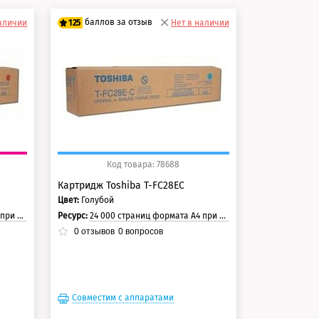
баллов за отзыв
наличии
125
Нет в наличии
100 баллов
125 баллов
Код товара: 78688
Картридж Toshiba T-FC28EC
Цвет:
Голубой
траницы.
Ресурс:
24 000 страниц формата А4 при 5% заполнении страницы.
0
отзывов
0
вопросов
Совместим с аппаратами