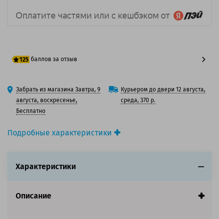
баллов за отзыв
125
100 баллов
Забрать из магазина Завтра, 9
Курьером до двери 12 августа,
125 баллов
августа, воскресенье,
среда, 370 р.
Бесплатно
Подробные характеристики
Производитель принтера:
Toshiba
Производитель:
Toshiba
Характеристики
Вид товара:
Картридж лазерный
Оригинальность:
Оригинальный
Цвет:
Черный
Описание
Ресурс:
5 000 страниц формата А4 при 5%
заполнении страницы.