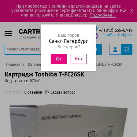
При проблемах с онлайн-оплатой заказов на сайте
установите российские сертификаты НУЦ Минцифры РФ
X
или используйте Яндекс.Браузер.
Подробнее...
+7 (812) 655-67-19
Ваш город
info@cartridge.ru
Санкт-Петербург
Все верно?
Нет
Да
Главная
Каталог
Картриджи
Картридж Toshiba T-FC26SK
Картридж Toshiba T-FC26SK
Код товара:
67840
0
отзывов
Задать вопрос