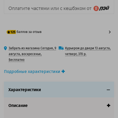
баллов за отзыв
125
100 баллов
Забрать из магазина Сегодня, 9
Курьером до двери 13 августа,
125 баллов
августа, воскресенье,
четверг, 370 р.
Бесплатно
Подробные характеристики
Производитель принтера:
Toshiba
Производитель:
Toshiba
Характеристики
Вид товара:
Картридж лазерный
Оригинальность:
Оригинальный
Цвет:
Голубой
Описание
Ресурс:
5 000 страниц формата А4 при 5%
заполнении страницы.