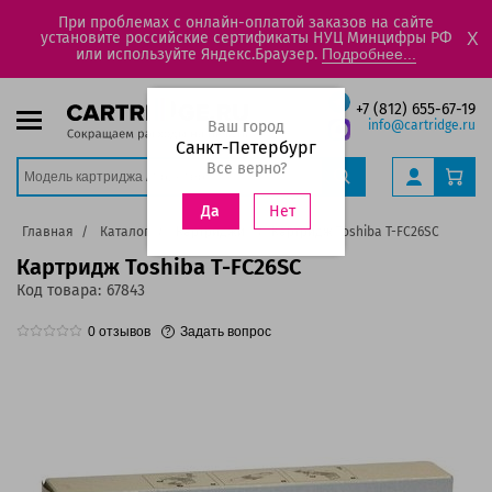
При проблемах с онлайн-оплатой заказов на сайте
установите российские сертификаты НУЦ Минцифры РФ
X
или используйте Яндекс.Браузер.
Подробнее...
+7 (812) 655-67-19
Ваш город
info@cartridge.ru
Санкт-Петербург
Все верно?
Нет
Да
Главная
Каталог
Картриджи
Картридж Toshiba T-FC26SC
Картридж Toshiba T-FC26SC
Код товара:
67843
0
отзывов
Задать вопрос