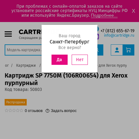
При проблемах с онлайн-оплатой заказов на сайте
установите российские сертификаты НУЦ Минцифры РФ
X
или используйте Яндекс.Браузер.
Подробнее...
+7 (812) 655-67-19
Ваш город
info@cartridge.ru
Санкт-Петербург
Все верно?
Нет
Да
талог
Картриджи
Картридж SP 7750M (106R00654) для Xerox пурпурный
Картридж SP 7750M (106R00654) для Xerox
пурпурный
Код товара:
50803
Распродажа
0
отзывов
Задать вопрос