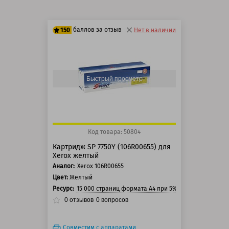
баллов за отзыв
150
Нет в наличии
125 баллов
150 баллов
Быстрый просмотр
Код товара: 50804
Картридж SP 7750Y (106R00655) для
Xerox желтый
Аналог:
Xerox 106R00655
Цвет:
Желтый
Ресурс:
15 000 страниц формата А4 при 5% заполнении стр
0
отзывов
0
вопросов
Совместим с аппаратами