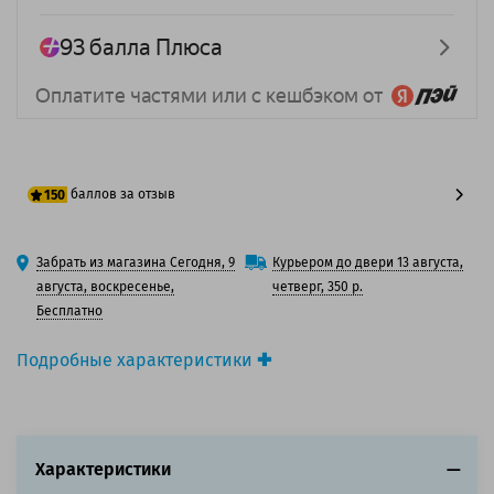
баллов за отзыв
150
125 баллов
Забрать из магазина Сегодня, 9
Курьером до двери 13 августа,
150 баллов
августа, воскресенье,
четверг, 350 р.
Бесплатно
Подробные характеристики
Производитель принтера:
Xerox
Производитель:
Solution Print
Вид товара:
Картридж лазерный
Оригинальность:
Совместимый
Характеристики
Аналог:
Xerox 106R00654