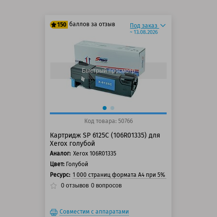
баллов за отзыв
150
Под заказ
~ 13.08.2026
125 баллов
150 баллов
Быстрый просмотр
Код товара: 50766
Картридж SP 6125C (106R01335) для
Xerox голубой
Аналог:
Xerox 106R01335
Цвет:
Голубой
Ресурс:
1 000 страниц формата А4 при 5% заполнении стра
0
отзывов
0
вопросов
Совместим с аппаратами