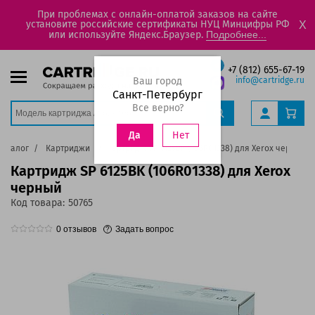
При проблемах с онлайн-оплатой заказов на сайте
установите российские сертификаты НУЦ Минцифры РФ
X
или используйте Яндекс.Браузер.
Подробнее...
+7 (812) 655-67-19
Ваш город
info@cartridge.ru
Санкт-Петербург
Все верно?
Нет
Да
Каталог
Картриджи
Картридж SP 6125BK (106R01338) для Xerox черный
Картридж SP 6125BK (106R01338) для Xerox
черный
Код товара:
50765
0
отзывов
Задать вопрос