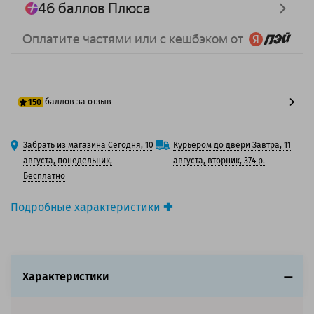
баллов за отзыв
150
125 баллов
Забрать из магазина Сегодня, 10
Курьером до двери Завтра, 11
150 баллов
августа, понедельник,
августа, вторник, 374 р.
Бесплатно
Подробные характеристики
Производитель принтера:
Xerox
Производитель:
Solution Print
Вид товара:
Картридж лазерный
Оригинальность:
Совместимый
Характеристики
Аналог:
Xerox 106R01338
Цвет:
Черный